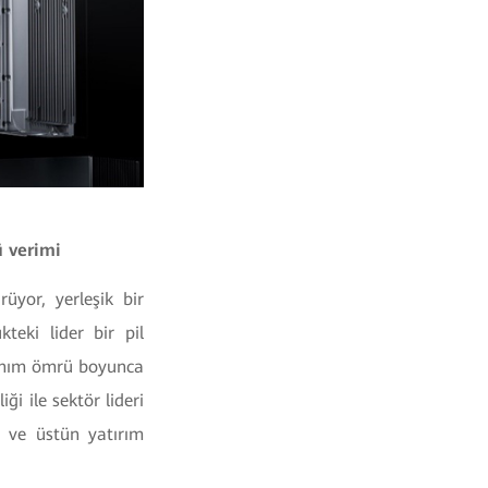
ü verimi
yor, yerleşik bir
teki lider bir pil
lanım ömrü boyunca
ği ile sektör lideri
ü ve üstün yatırım