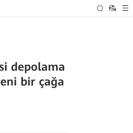
TR
isi depolama
eni bir çağa