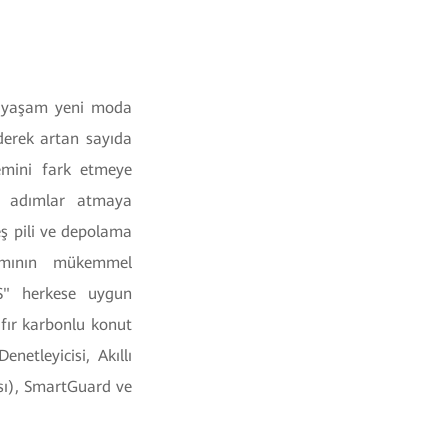
lu yaşam yeni moda
iderek artan sayıda
nemini fark etmeye
t adımlar atmaya
eş pili ve depolama
nımının mükemmel
MS" herkese uygun
fır karbonlu konut
netleyicisi, Akıllı
ısı), SmartGuard ve