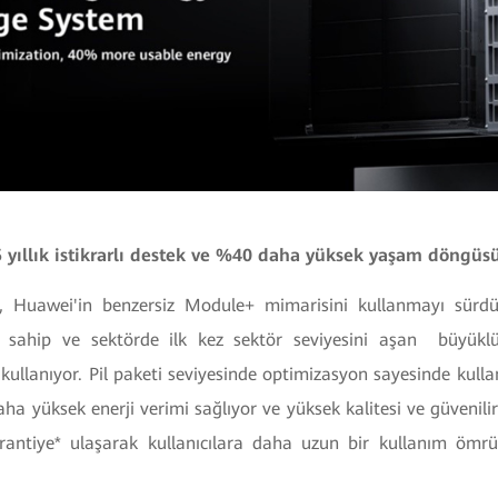
15 yıllık istikrarlı destek ve %40 daha yüksek yaşam döngüs
Huawei'in benzersiz Module+ mimarisini kullanmayı sürdürü
ciye sahip ve sektörde ilk kez sektör seviyesini aşan büyüklük
 kullanıyor. Pil paketi seviyesinde optimizasyon sayesinde kul
a yüksek enerji verimi sağlıyor ve yüksek kalitesi ve güvenilirli
 garantiye* ulaşarak kullanıcılara daha uzun bir kullanım ömr