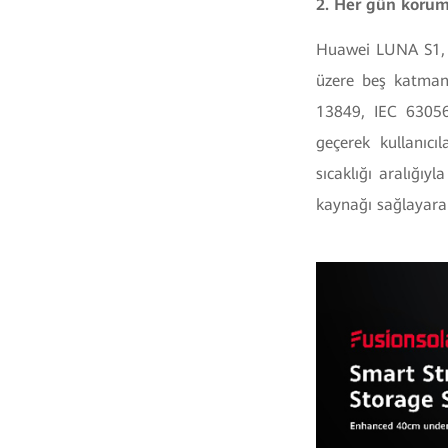
2. Her gün korum
Huawei LUNA S1, h
üzere beş katman
13849, IEC 63056
geçerek kullanıcı
sıcaklığı aralığıy
kaynağı sağlayarak