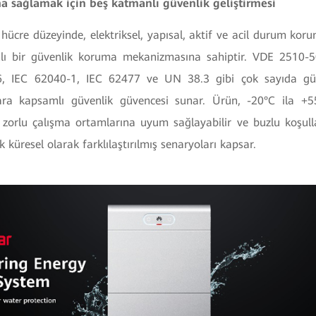
a sağlamak için beş katmanlı güvenlik geliştirmesi
ücre düzeyinde, elektriksel, yapısal, aktif ve acil durum koru
lı bir güvenlik koruma mekanizmasına sahiptir. VDE 2510-5
, IEC 62040-1, IEC 62477 ve UN 38.3 gibi çok sayıda güven
lara kapsamlı güvenlik güvencesi sunar. Ürün, -20°C ila +
la zorlu çalışma ortamlarına uyum sağlayabilir ve buzlu koşull
 küresel olarak farklılaştırılmış senaryoları kapsar.