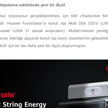
 depolama sektöründe yeni bir ölçüt
nut vizyonunun gerçekleştirilmesi için kilit cihazlardan bi
ir. Huawei FusionSolar'ın konut tipi Akıllı Dize ESS'si L
awei LUNA S1 olarak anılacaktır), Modül+mimari yeniliği 
arası liderliğe ulaşarak konut tipi enerji sistemlerinin gelecektek
ktör için bir kez daha yeni bir ölçüt oluşturmuştur.