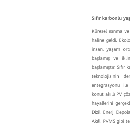
Sıfır karbonlu y
Küresel ısınma ve
haline geldi. Ekol
insan, yaşam orta
başlamış ve ikl
başlamıştır. Sıfır
teknolojisinin 
entegrasyonu ile
konut akıllı PV ç
hayallerini gerçek
Dizili Enerji Depo
Akıllı PVMS gibi t