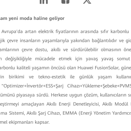
aşam yeni moda haline geliyor
 Avrupa'da artan elektrik fiyatlarının arasında sıfır karbon
ojik çevre insanların yaşamlarıyla yakından bağlantılıdır ve g
mlarının çevre dostu, akıllı ve sürdürülebilir olmasının ö
im değişikliğiyle mücadele etmek için yavaş yavaş somu
 karbonlu kaliteli yaşamın öncüsü olan Huawei FusionSolar, gün
derin birikimi ve tekno-estetik ile günlük yaşam kulla
 "Optimizer+İnvertör+ESS+Şarj Cihazı+Yükleme+Şebeke+PV
özümünü piyasaya sürdü. Herkese uygun çözüm, kullanıcıların sı
leştirmeyi amaçlayan Akıllı Enerji Denetleyicisi, Akıllı Modül De
lama Sistemi, Akıllı Şarj Cihazı, EMMA (Enerji Yönetim Yardımc
emel ekipmanları kapsar.