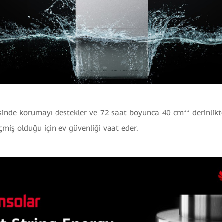
esinde korumayı destekler ve 72 saat boyunca 40 cm** derinlikt
eçmiş olduğu için ev güvenliği vaat eder.