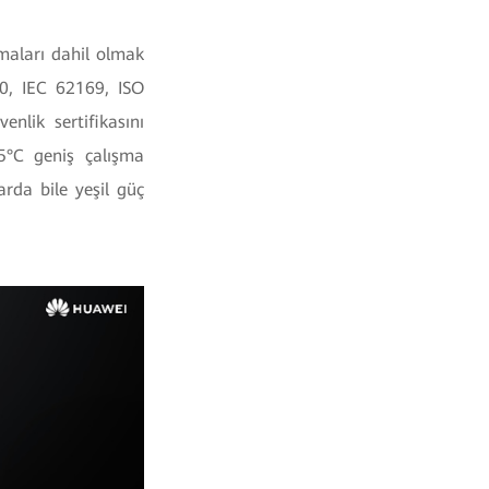
maları dahil olmak
0, IEC 62169, ISO
lik sertifikasını
55°C geniş çalışma
arda bile yeşil güç