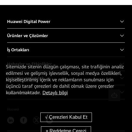
Huawei Digital Power
Ürünler ve Çözümler
İş Ortakları
Haberler ve Etkinlikler
Sitemizde sitenin düzgün çalışması, site trafiğinin analiz
edilmesi ve gelişmiş işlevsellik, sosyal medya özellikleri,
Servisler ve Destek
kişiselleştirilmiş içerik ve reklamların sunulması için
üçüncü taraf çerezleri de dahil olmak üzere çerezler
Hızlı Bağlantılar
kullanılmaktadır.
Detaylı bilgi
Huawei