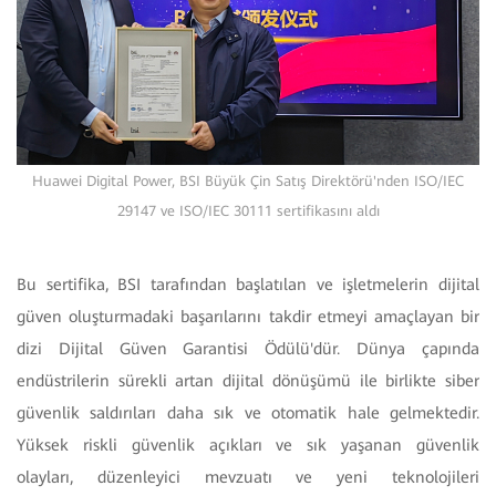
Huawei Digital Power, BSI Büyük Çin Satış Direktörü'nden ISO/IEC
29147 ve ISO/IEC 30111 sertifikasını aldı
Bu sertifika, BSI tarafından başlatılan ve işletmelerin dijital
güven oluşturmadaki başarılarını takdir etmeyi amaçlayan bir
dizi Dijital Güven Garantisi Ödülü'dür. Dünya çapında
endüstrilerin sürekli artan dijital dönüşümü ile birlikte siber
güvenlik saldırıları daha sık ve otomatik hale gelmektedir.
Yüksek riskli güvenlik açıkları ve sık yaşanan güvenlik
olayları, düzenleyici mevzuatı ve yeni teknolojileri