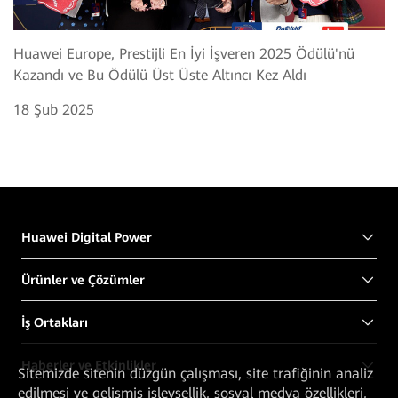
Huawei Europe, Prestijli En İyi İşveren 2025 Ödülü'nü
Kazandı ve Bu Ödülü Üst Üste Altıncı Kez Aldı
18 Şub 2025
Huawei Digital Power
Ürünler ve Çözümler
İş Ortakları
Haberler ve Etkinlikler
Sitemizde sitenin düzgün çalışması, site trafiğinin analiz
edilmesi ve gelişmiş işlevsellik, sosyal medya özellikleri,