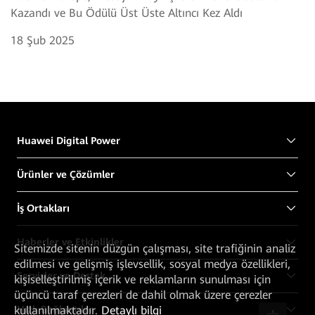
Kazandı ve Bu Ödülü Üst Üste Altıncı Kez Aldı
18 Şub 2025
Huawei Digital Power
Ürünler ve Çözümler
İş Ortakları
Haberler ve Etkinlikler
Sitemizde sitenin düzgün çalışması, site trafiğinin analiz
edilmesi ve gelişmiş işlevsellik, sosyal medya özellikleri,
Servisler ve Destek
kişiselleştirilmiş içerik ve reklamların sunulması için
üçüncü taraf çerezleri de dahil olmak üzere çerezler
kullanılmaktadır.
Detaylı bilgi
Hızlı Bağlantılar