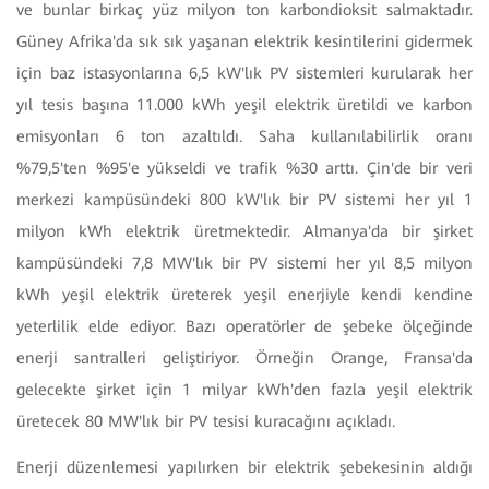
ve bunlar birkaç yüz milyon ton karbondioksit salmaktadır.
Güney Afrika'da sık sık yaşanan elektrik kesintilerini gidermek
için baz istasyonlarına 6,5 kW'lık PV sistemleri kurularak her
yıl tesis başına 11.000 kWh yeşil elektrik üretildi ve karbon
emisyonları 6 ton azaltıldı. Saha kullanılabilirlik oranı
%79,5'ten %95'e yükseldi ve trafik %30 arttı. Çin'de bir veri
merkezi kampüsündeki 800 kW'lık bir PV sistemi her yıl 1
milyon kWh elektrik üretmektedir. Almanya'da bir şirket
kampüsündeki 7,8 MW'lık bir PV sistemi her yıl 8,5 milyon
kWh yeşil elektrik üreterek yeşil enerjiyle kendi kendine
yeterlilik elde ediyor. Bazı operatörler de şebeke ölçeğinde
enerji santralleri geliştiriyor. Örneğin Orange, Fransa'da
gelecekte şirket için 1 milyar kWh'den fazla yeşil elektrik
üretecek 80 MW'lık bir PV tesisi kuracağını açıkladı.
Enerji düzenlemesi yapılırken bir elektrik şebekesinin aldığı