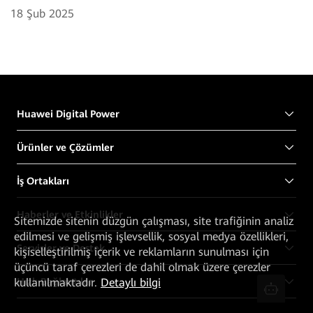
18 Şub 2025
Huawei Digital Power
Ürünler ve Çözümler
İş Ortakları
Haberler ve Etkinlikler
Sitemizde sitenin düzgün çalışması, site trafiğinin analiz
edilmesi ve gelişmiş işlevsellik, sosyal medya özellikleri,
Servisler ve Destek
kişiselleştirilmiş içerik ve reklamların sunulması için
üçüncü taraf çerezleri de dahil olmak üzere çerezler
Hızlı Bağlantılar
kullanılmaktadır.
Detaylı bilgi