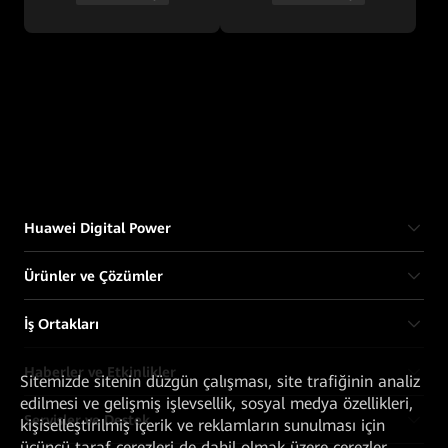
Huawei Digital Power
Ürünler ve Çözümler
İş Ortakları
Haberler ve Etkinlikler
Sitemizde sitenin düzgün çalışması, site trafiğinin analiz
edilmesi ve gelişmiş işlevsellik, sosyal medya özellikleri,
Servisler ve Destek
kişiselleştirilmiş içerik ve reklamların sunulması için
üçüncü taraf çerezleri de dahil olmak üzere çerezler