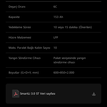
Deşarj Oranı
6C
Kapasite
153 Ah
Yedekleme Süresi
10 veya 15 dakika (Önerilen)
Hücre Malzemesi
LFP
Maks. Paralel Bağlı Kabin Sayısı
10
Yangın Söndürme Cihazı
Paket seviyesinde yangın
söndürme cihazı
Boyutlar (G×D×Y, mm)
600×850×2.000
SmartLi 3.0 ST Veri sayfası