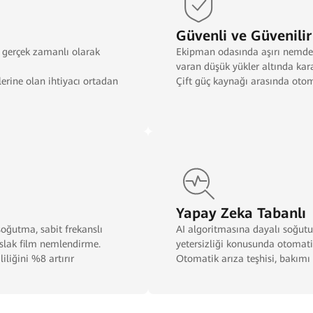
Güvenli ve Güvenilir
i gerçek zamanlı olarak
Ekipman odasında aşırı nemde
varan düşük yükler altında ka
lerine olan ihtiyacı ortadan
Çift güç kaynağı arasında otom
Yapay Zeka Tabanlı
oğutma, sabit frekanslı
AI algoritmasına dayalı soğutu
 ıslak film nemlendirme.
yetersizliği konusunda otomati
iliğini %8 artırır
Otomatik arıza teşhisi, bakımı 