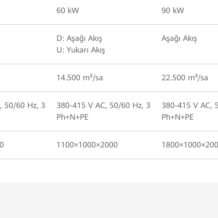
60 kW
90 kW
D: Aşağı Akış
Aşağı Akış
U: Yukarı Akış
14.500 m³/sa
22.500 m³/sa
, 50/60 Hz, 3
380-415 V AC, 50/60 Hz, 3
380-415 V AC, 5
Ph+N+PE
Ph+N+PE
0
1100×1000×2000
1800×1000×20