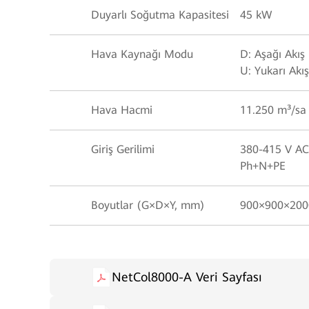
Duyarlı Soğutma Kapasitesi
45 kW
Hava Kaynağı Modu
D: Aşağı Akış
U: Yukarı Akış
Hava Hacmi
11.250 m³/sa
Giriş Gerilimi
380-415 V AC
Ph+N+PE
Boyutlar (G×D×Y, mm)
900×900×200
NetCol8000-A Veri Sayfası