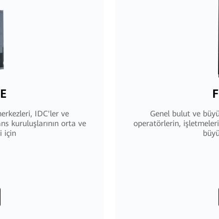
-E
F
rkezleri, IDC'ler ve
Genel bulut ve büyü
ans kuruluşlarının orta ve
operatörlerin, işletmeler
 için
büyü