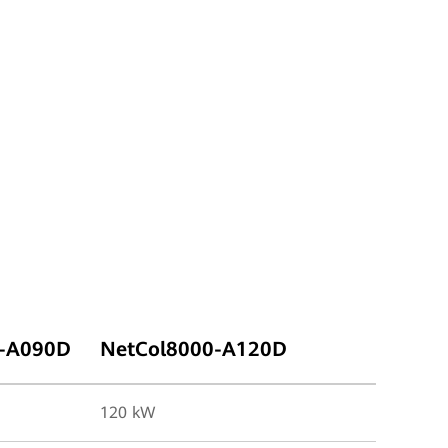
0-A090D
NetCol8000-A120D
120 kW