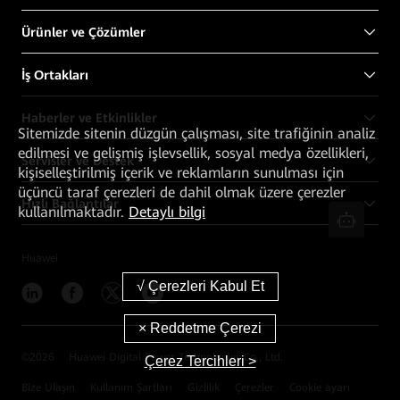
Ürünler ve Çözümler
İş Ortakları
Haberler ve Etkinlikler
Sitemizde sitenin düzgün çalışması, site trafiğinin analiz
edilmesi ve gelişmiş işlevsellik, sosyal medya özellikleri,
Servisler ve Destek
kişiselleştirilmiş içerik ve reklamların sunulması için
üçüncü taraf çerezleri de dahil olmak üzere çerezler
Hızlı Bağlantılar
kullanılmaktadır.
Detaylı bilgi
Huawei
©
2026
Huawei Digital Power Technologies Co., Ltd.
Çerez Tercihleri >
Bize Ulaşın
Kullanım Şartları
Gizlilik
Çerezler
Cookie ayarı