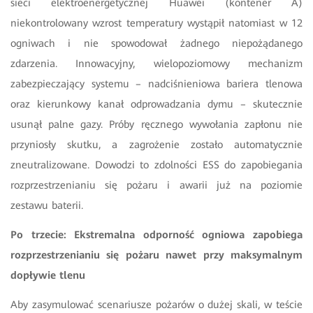
sieci elektroenergetycznej Huawei (kontener A)
niekontrolowany wzrost temperatury wystąpił natomiast w 12
ogniwach i nie spowodował żadnego niepożądanego
zdarzenia. Innowacyjny, wielopoziomowy mechanizm
zabezpieczający systemu – nadciśnieniowa bariera tlenowa
oraz kierunkowy kanał odprowadzania dymu – skutecznie
usunął palne gazy. Próby ręcznego wywołania zapłonu nie
przyniosły skutku, a zagrożenie zostało automatycznie
zneutralizowane. Dowodzi to zdolności ESS do zapobiegania
rozprzestrzenianiu się pożaru i awarii już na poziomie
zestawu baterii.
Po trzecie: Ekstremalna odporność ogniowa zapobiega
rozprzestrzenianiu się pożaru nawet przy maksymalnym
dopływie tlenu
Aby zasymulować scenariusze pożarów o dużej skali, w teście