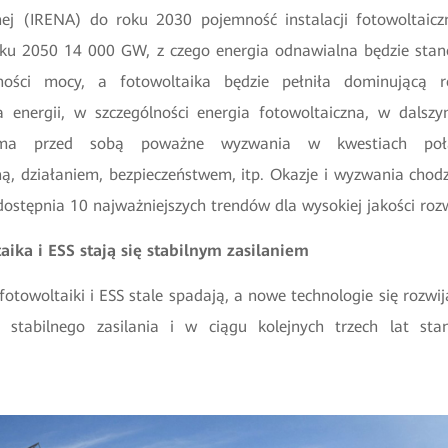
nej (IRENA) do roku 2030 pojemność instalacji fotowoltaic
ku 2050 14 000 GW, z czego energia odnawialna będzie sta
jności mocy, a fotowoltaika będzie pełniła dominującą r
 energii, w szczególności energia fotowoltaiczna, w dalsz
ma przed sobą poważne wyzwania w kwestiach połą
ną, działaniem, bezpieczeństwem, itp. Okazje i wyzwania cho
dostępnia 10 najważniejszych trendów dla
wysokiej jakości roz
aika i ESS stają się stabilnym zasilaniem
otowoltaiki i ESS stale spadają, a nowe technologie się rozwij
 stabilnego zasilania i w ciągu kolejnych trzech lat stan