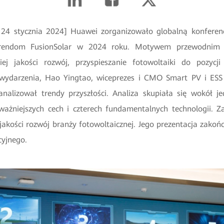
, 24 stycznia 2024] Huawei zorganizowało globalną konferen
trendom FusionSolar w 2024 roku. Motywem przewodnim 
iej jakości rozwój, przyspieszanie fotowoltaiki do pozycj
s wydarzenia, Hao Yingtao, wiceprezes i CMO Smart PV i ESS
analizował trendy przyszłości. Analiza skupiała się wokół
j
jważniejszych cech i czterech fundamentalnych technologii. 
akości rozwój branży fotowoltaicznej. Jego prezentacja zakońc
cyjnego.