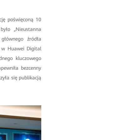
cję poświęconą 10
było „Nieustanna
i głównego źródła
 w Huawei Digital
ednego kluczowego
Zapewniła bezcenny
zyła się publikacją