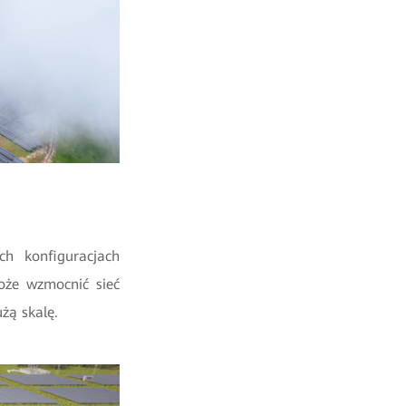
h konfiguracjach
może wzmocnić sieć
użą skalę.