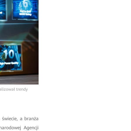
alizował trendy
 świecie, a
branża
narodowej Agencji