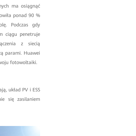
znych ma osiągnąć
nowiła ponad 90 %
olę. Podczas gdy
ym ciągu penetruje
czenia z siecią
dzą parami. Huawei
woju fotowoltaiki.
ają, układ PV i ESS
ie się zasilaniem