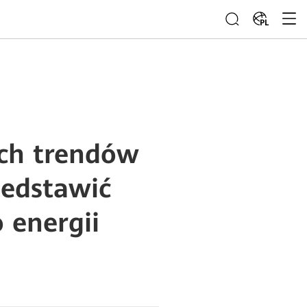
PL
ych trendów
zedstawić
 energii