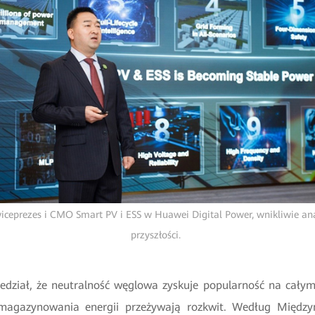
iceprezes i CMO Smart PV i ESS w Huawei Digital Power, wnikliwie an
przyszłości.
dział, że neutralność węglowa zyskuje popularność na całym
 magazynowania energii przeżywają rozkwit. Według Między