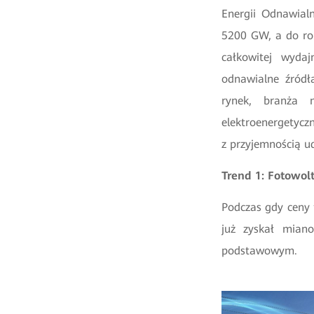
Energii Odnawial
5200 GW, a do ro
całkowitej wyda
odnawialne źródła
rynek, branża 
elektroenergetycz
z przyjemnością u
Trend 1: Fotowolt
Podczas gdy ceny f
już zyskał miano
podstawowym.