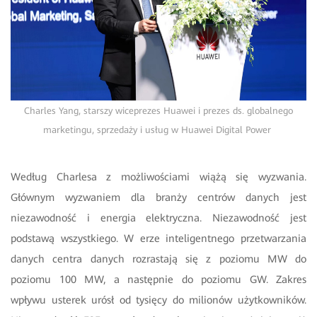
Charles Yang, starszy wiceprezes Huawei i prezes ds. globalnego
marketingu, sprzedaży i usług w Huawei Digital Power
Według Charlesa z możliwościami wiążą się wyzwania.
Głównym wyzwaniem dla branży centrów danych jest
niezawodność i energia elektryczna. Niezawodność jest
podstawą wszystkiego. W erze inteligentnego przetwarzania
danych centra danych rozrastają się z poziomu MW do
poziomu 100 MW, a następnie do poziomu GW. Zakres
wpływu usterek urósł od tysięcy do milionów użytkowników.