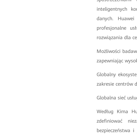
inteligentnych 
danych. Huawei 
profesjonalne us
rozwiązania dla c
Możliwości badaw
zapewniając wyso
Globalny ekosyst
zakresie centrów 
Globalna sieć usł
Według Kima Hua
zdefiniować nie
bezpieczeństwa i