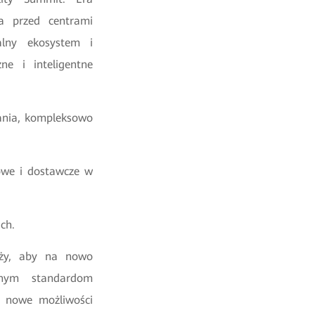
a przed centrami
alny ekosystem i
ne i inteligentne
ania, kompleksowo
owe i dostawcze w
ach.
nży, aby na nowo
cznym standardom
ć nowe możliwości