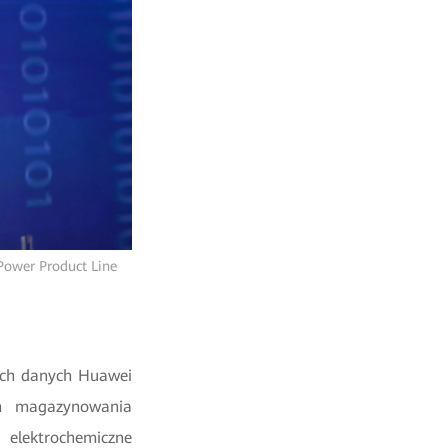
 Power Product Line
ach danych Huawei
em magazynowania
lektrochemiczne