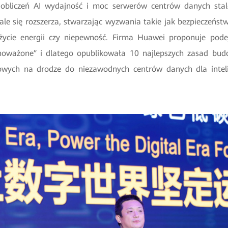
 obliczeń AI wydajność i moc serwerów centrów danych stale
ale się rozszerza, stwarzając wyzwania takie jak bezpieczeńst
życie energii czy niepewność. Firma Huawei proponuje podej
noważone” i dlatego opublikowała 10 najlepszych zasad bud
iowych na drodze do niezawodnych centrów danych dla inteli