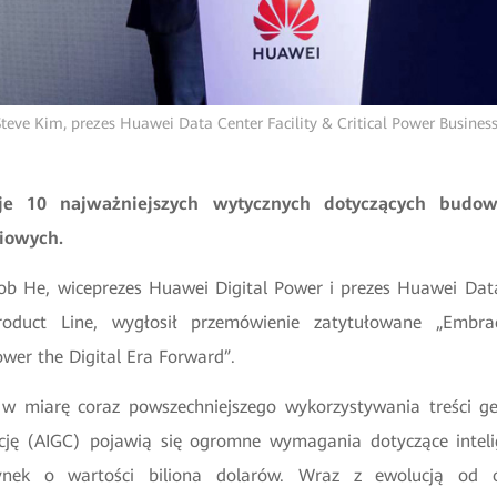
Steve Kim, prezes Huawei Data Center Facility & Critical Power Busines
je 10 najważniejszych wytycznych dotyczących budowy
niowych.
ob He, wiceprezes Huawei Digital Power i prezes Huawei Data
roduct Line, wygłosił przemówienie zatytułowane „Embrac
wer the Digital Era Forward”.
 miarę coraz powszechniejszego wykorzystywania treści g
ncję (AIGC) pojawią się ogromne wymagania dotyczące inteli
nek o wartości biliona dolarów. Wraz z ewolucją od o