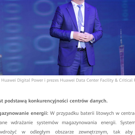
 Huawei Digital Power i prezes Huawei Data Center Facility & Critical
st podstawą konkurencyjności centrów danych.
gazynowanie energii:
W przypadku baterii litowych w centr
wane wdrażanie systemów magazynowania energii. Syst
wdrożyć w odległym obszarze zewnętrznym, tak aby e