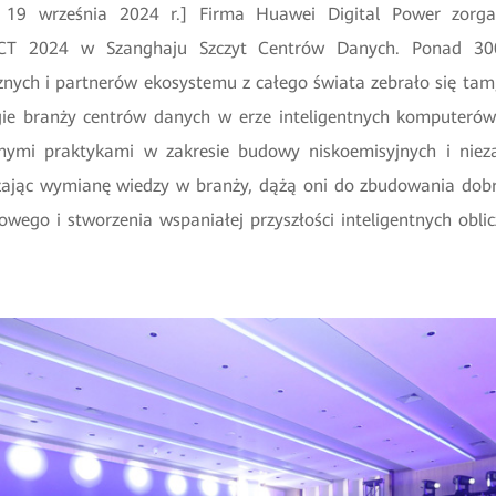
, 19 września 2024 r.] Firma Huawei Digital Power zorg
 2024 w Szanghaju Szczyt Centrów Danych. Ponad 300 
znych i partnerów ekosystemu z całego świata zebrało się ta
gie branży centrów danych w erze inteligentnych komputerów 
nymi praktykami w zakresie budowy niskoemisyjnych i nie
zając wymianę wiedzy w branży, dążą oni do zbudowania dob
wego i stworzenia wspaniałej przyszłości inteligentnych obli