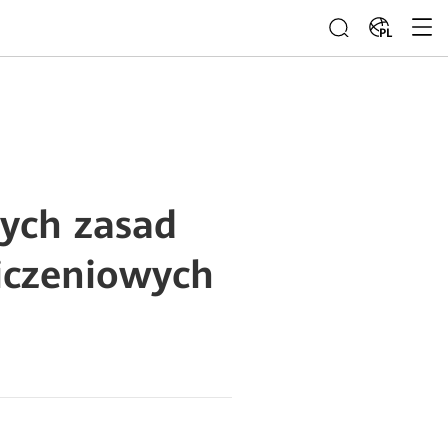
PL
zych zasad
iczeniowych