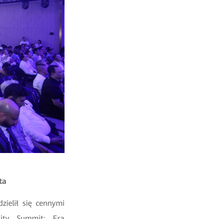
ata
zielił się cennymi
lity Summit: Era