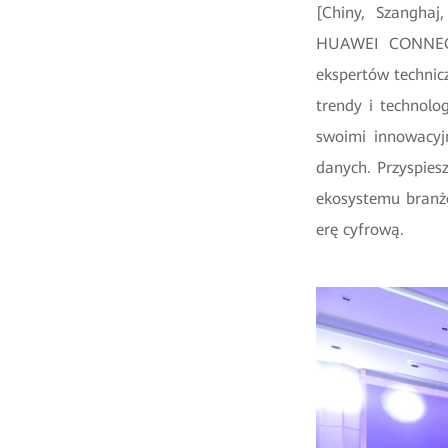
[Chiny, Szanghaj
HUAWEI CONNECT
ekspertów technic
trendy i technolo
swoimi innowacyj
danych. Przyspies
ekosystemu branżo
erę cyfrową.