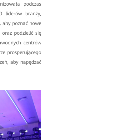
anizowała podczas
liderów branży,
m, aby poznać nowe
oraz podzielić się
zawodnych centrów
rze prosperującego
czeń, aby napędzać