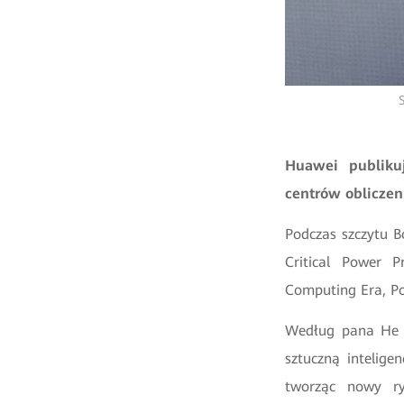
Huawei publiku
centrów oblicze
Podczas szczytu B
Critical Power P
Computing Era, Po
Według pana He w
sztuczną intelige
tworząc nowy ry