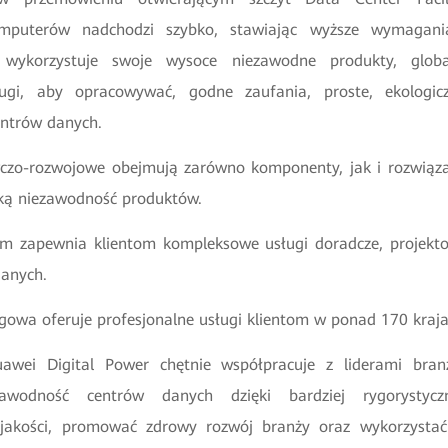
komputerów nadchodzi szybko, stawiając wyższe wymagani
wykorzystuje swoje wysoce niezawodne produkty, glob
ługi, aby opracowywać, godne zaufania, proste, ekologicz
entrów danych.
czo-rozwojowe obejmują zarówno komponenty, jak i rozwiąz
ką niezawodność produktów.
em zapewnia klientom kompleksowe usługi doradcze, projekt
danych.
ugowa oferuje profesjonalne usługi klientom w ponad 170 kraj
wei Digital Power chętnie współpracuje z liderami bra
zawodność centrów danych dzięki bardziej rygorysty
 jakości, promować zdrowy rozwój branży oraz wykorzysta