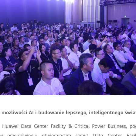
możliwości AI i budowanie lepszego, inteligentnego świ
 Huawei Data Center Facility & Critical Power Business, pod
 w przemówieniu otwierającym szczyt Data Center Faci