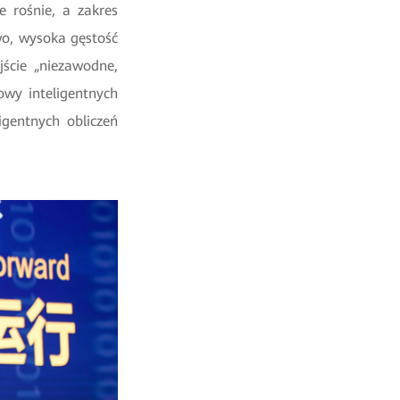
 rośnie, a zakres
wo, wysoka gęstość
ście „niezawodne,
owy inteligentnych
gentnych obliczeń