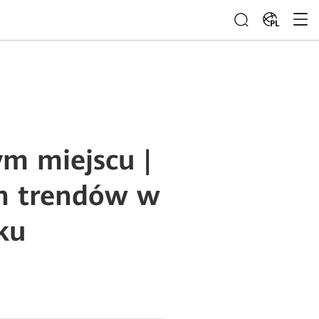
PL
m miejscu |
ch trendów w
ku