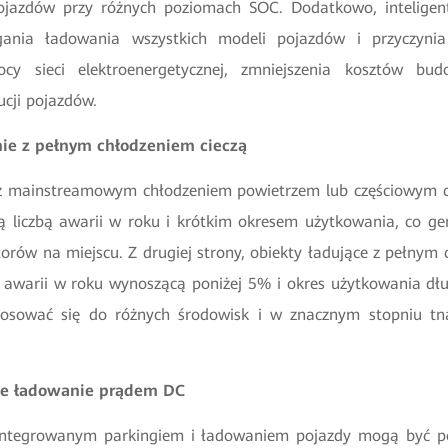
ojazdów przy różnych poziomach SOC. Dodatkowo, intelig
ania ładowania wszystkich modeli pojazdów i przyczyni
cy sieci elektroenergetycznej, zmniejszenia kosztów bu
ucji pojazdów.
nie z pełnym chłodzeniem cieczą
 z mainstreamowym chłodzeniem powietrzem lub częściowym c
ą liczbą awarii w roku i krótkim okresem użytkowania, co ge
orów na miejscu. Z drugiej strony, obiekty ładujące z pełnym 
ę awarii w roku wynoszącą poniżej 5% i okres użytkowania dłuż
tosować się do różnych środowisk i w znacznym stopniu tną
ne ładowanie prądem DC
ntegrowanym parkingiem i ładowaniem pojazdy mogą być po