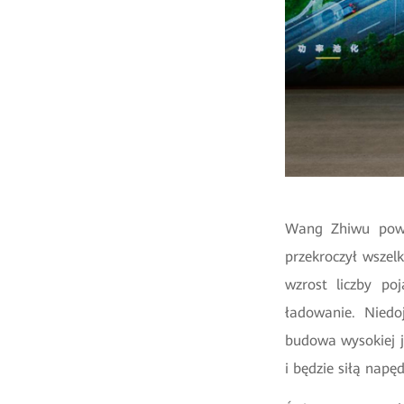
Wang Zhiwu powie
przekroczył wszelk
wzrost liczby po
ładowanie. Niedo
budowa wysokiej j
i będzie siłą nap