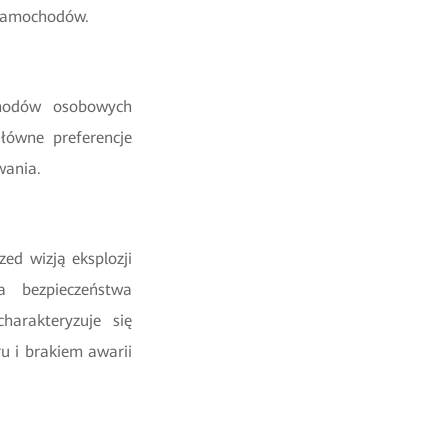
i samochodów.
chodów osobowych
główne preferencje
wania.
ed wizją eksplozji
a bezpieczeństwa
harakteryzuje się
u i brakiem awarii