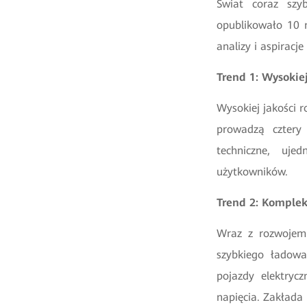
Świat coraz szyb
opublikowało 10 
analizy i aspiracj
Trend 1: Wysokie
Wysokiej jakości 
prowadzą cztery 
techniczne, uje
użytkowników.
Trend 2: Komple
Wraz z rozwojem 
szybkiego ładowa
pojazdy elektryc
napięcia. Zakłada