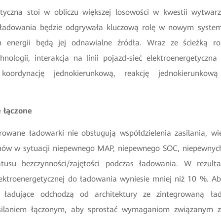
etyczna stoi w obliczu większej losowości w kwestii wytwar
ć ładowania będzie odgrywała kluczową rolę w nowym systemi
 energii będą jej odnawialne źródła. Wraz ze ścieżką ro
hnologii, interakcja na linii pojazd-sieć elektroenergetyczna
koordynację jednokierunkową, reakcję jednokierunkową
ie łączone
growane ładowarki nie obsługują współdzielenia zasilania, wi
mów w sytuacji niepewnego MAP, niepewnego SOC, niepewnyc
tusu bezczynności/zajętości podczas ładowania. W rezulta
 elektroenergetycznej do ładowania wyniesie mniej niż 10 %. Ab
ty ładujące odchodzą od architektury ze zintegrowaną ła
zasilaniem łączonym, aby sprostać wymaganiom związanym 