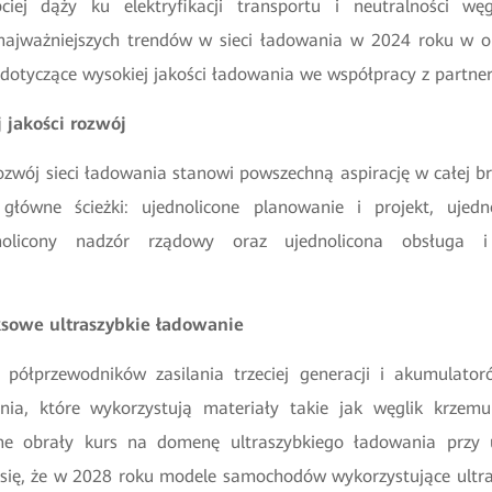
ciej dąży ku elektryfikacji transportu i neutralności w
najważniejszych trendów w sieci ładowania w 2024 roku w o
e dotyczące wysokiej jakości ładowania we współpracy z partne
j jakości rozwój
rozwój sieci ładowania stanowi powszechną aspirację w całej br
główne ścieżki: ujednolicone planowanie i projekt, ujedn
dnolicony nadzór rządowy oraz ujednolicona obsługa 
ksowe ultraszybkie ładowanie
półprzewodników zasilania trzeciej generacji i akumulator
nia, które wykorzystują materiały takie jak węglik krzemu
zne obrały kurs na domenę ultraszybkiego ładowania przy 
 się, że w 2028 roku modele samochodów wykorzystujące ultr