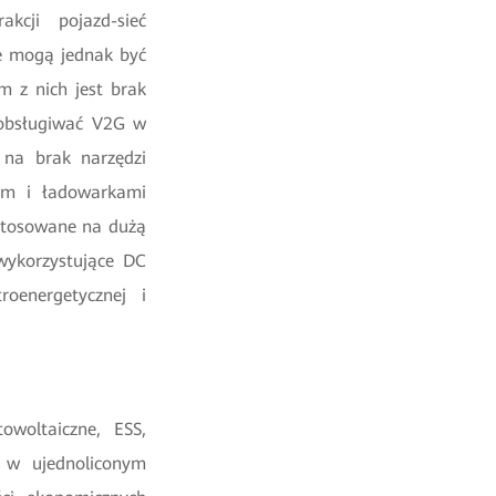
kcji pojazd-sieć
ie mogą jednak być
 z nich jest brak
e obsługiwać V2G w
 na brak narzędzi
em i ładowarkami
 stosowane na dużą
wykorzystujące DC
oenergetycznej i
woltaiczne, ESS,
e w ujednoliconym