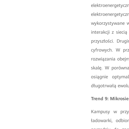
elektroenergety
elektroenergetycz
wykorzystywane w
interakcji z siec
przyszłości. Dru
cyfrowych. W pr
rozwiązania obejm
skalę. W porówna
osiągnie optyma
długotrwałą ewolu
Trend 9: Mikros
Kampusy w przys
ładowarki, odbio