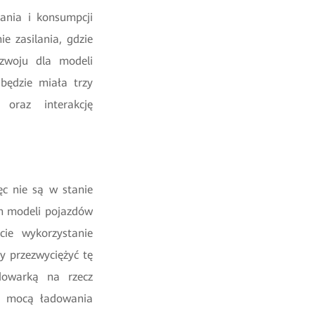
zania i konsumpcji
e zasilania, gdzie
zwoju dla modeli
 będzie miała trzy
 oraz interakcję
ęc nie są w stanie
h modeli pojazdów
cie wykorzystanie
y przezwyciężyć tę
dowarką na rzecz
z mocą ładowania