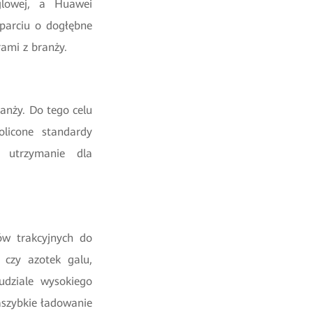
ęglowej, a Huawei
parciu o dogłębne
rami z branży.
anży. Do tego celu
olicone standardy
i utrzymanie dla
ów trakcyjnych do
 czy azotek galu,
udziale wysokiego
aszybkie ładowanie