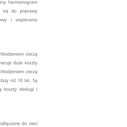
entny harmonogram
a się do poprawy
dowy i wspierania
hłodzeniem cieczą
neruje duże koszty
chłodzeniem cieczą
szy niż 10 lat. Są
 koszty obsługi i
dłączone do sieci