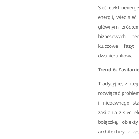
Sieć elektroenerg
energii, więc sie
głównym źródłem
biznesowych i tec
kluczowe fazy: 
dwukierunkową.
Trend 6: Zasilan
Tradycyjne, zinte
rozwiązać proble
i niepewnego sta
zasilania z sieci
bolączkę, obiek
architektury z 