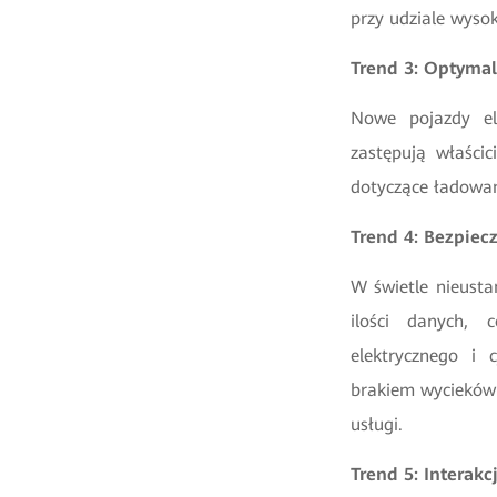
przy udziale wyso
Trend 3: Optyma
Nowe pojazdy el
zastępują właścic
dotyczące ładowan
Trend 4: Bezpiec
W świetle nieusta
ilości danych, 
elektrycznego i 
brakiem wycieków 
usługi.
Trend 5: Interakc