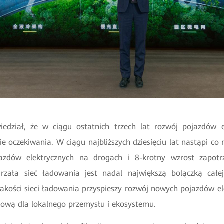
dział, że w ciągu ostatnich trzech lat rozwój pojazdów e
ie oczekiwania. W ciągu najbliższych dziesięciu lat nastąpi co
jazdów elektrycznych na drogach i 8-krotny wzrost zapot
jrzała sieć ładowania jest nadal największą bolączką całe
akości sieci ładowania przyspieszy rozwój nowych pojazdów e
ędową dla lokalnego przemysłu i ekosystemu.