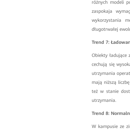
różnych modeli p
zaspokaja wymag
wykorzystania mo
długotrwałej ewol
Trend 7: Ładowa
Obiekty ładujące
cechują się wysok
utrzymania operat
mają niższą liczb
też w stanie dos
utrzymania.
Trend 8: Normal
W kampusie ze zi