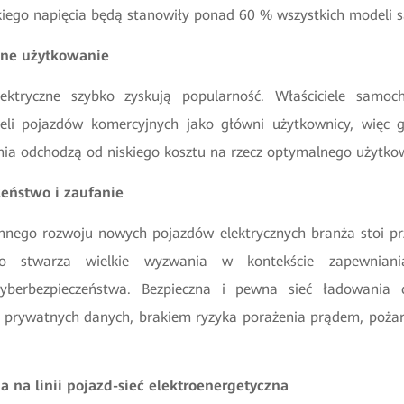
kiego napięcia będą stanowiły ponad 60 % wszystkich model
lne użytkowanie
ektryczne szybko zyskują popularność. Właściciele samo
ieli pojazdów komercyjnych jako główni użytkownicy, więc 
ia odchodzą od niskiego kosztu na rzecz optymalnego użytko
zeństwo i zaufanie
nnego rozwoju nowych pojazdów elektrycznych branża stoi prz
co stwarza wielkie wyzwania w kontekście zapewniani
cyberbezpieczeństwa. Bezpieczna i pewna sieć ładowania c
prywatnych danych, brakiem ryzyka porażenia prądem, pożar
ja na linii pojazd-sieć elektroenergetyczna