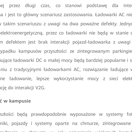
cznej przez długi czas, co stanowi podstawę dla intera
na i jest to główny scenariusz zastosowania. Ładowarki AC n
 takim scenariuszu z uwagi na dwa poważne defekty. Jednym
ią elektroenergetyczną, przez co ładowarki nie będą w stani
gim defektem jest brak interakcji pojazd-ładowarka z uwagi
zypadku kampusów przyszłości ze zintegrowanym parkingi
ujące ładowarki DC o małej mocy będą bardziej popularne i
niu z tradycyjnymi ładowarkami AC, rozwiązanie ładujące 
lne ładowanie, lepsze wykorzystanie mocy z sieci elektr
cję do interakcji V2G.
ieć w kampusie
złości będą prawdopodobnie wyposażone w systemy foto
rniki, pojazdy i systemy oparte na chmurze, zintegrowan