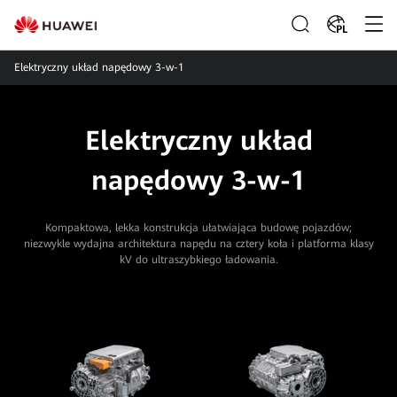
PL
Elektryczny układ napędowy 3-w-1
Elektryczny układ
napędowy 3-w-1
Kompaktowa, lekka konstrukcja ułatwiająca budowę pojazdów;
niezwykle wydajna architektura napędu na cztery koła i platforma klasy