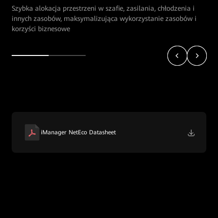
Automatyczny audyt statusu i przyrostu zasobów, unikanie
niewykorzystania zasobów
iManager NetEco Datasheet