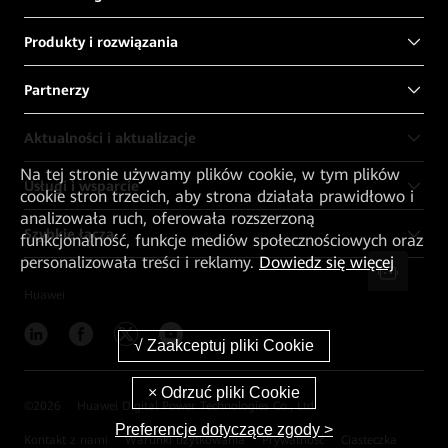
Produkty i rozwiązania
Partnerzy
Aktualności i aktualizacje
Na tej stronie używamy plików cookie, w tym plików
Usługi i wsparcie
cookie stron trzecich, aby strona działała prawidłowo i
analizowała ruch, oferowała rozszerzoną
Szybkie łącza
funkcjonalność, funkcje mediów społecznościowych oraz
personalizowała treści i reklamy.
Dowiedz się więcej
Huawei
©
2026
Huawei Digital Power Technologies Co., Ltd.
Preferencje dotyczące zgody >
Kontakt z nami
Warunki użytkowania
Prywatność
Ciasteczka