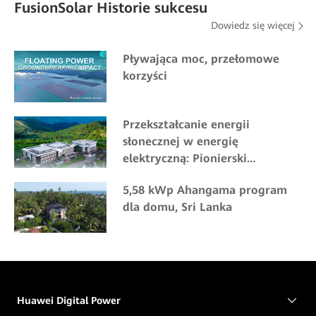
FusionSolar Historie sukcesu
Dowiedz się więcej
Pływająca moc, przełomowe
korzyści
Przekształcanie energii
słonecznej w energię
elektryczną: Pionierski
pozasieciowy projekt solarny PT
5,58 kWp Ahangama program
Bukit Asam w Indonezji
dla domu, Sri Lanka
Huawei Digital Power