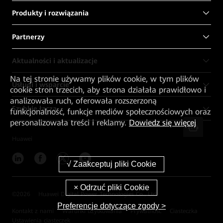
Produkty i rozwiązania
Partnerzy
Aktualności i aktualizacje
Na tej stronie używamy plików cookie, w tym plików
Usługi i wsparcie
cookie stron trzecich, aby strona działała prawidłowo i
analizowała ruch, oferowała rozszerzoną
Szybkie łącza
funkcjonalność, funkcje mediów społecznościowych oraz
personalizowała treści i reklamy.
Dowiedz się więcej
Huawei
©
2026
Huawei Digital Power Technologies Co., Ltd.
Preferencje dotyczące zgody >
Kontakt z nami
Warunki użytkowania
Prywatność
Ciasteczka
Ustawienia ciasteczek