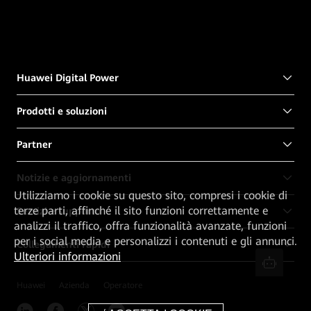
Huawei Digital Power
Prodotti e soluzioni
Partner
Notizie e aggiornamenti
Utilizziamo i cookie su questo sito, compresi i cookie di
terze parti, affinché il sito funzioni correttamente e
Servizi e supporto
analizzi il traffico, offra funzionalità avanzate, funzioni
per i social media e personalizzi i contenuti e gli annunci.
Collegamenti rapidi
Ulteriori informazioni
Huawei
Azienda
Operatore