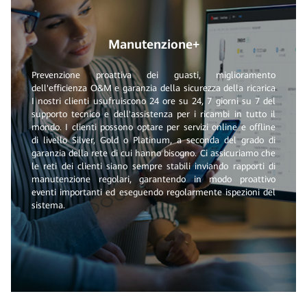
Manutenzione+
Prevenzione proattiva dei guasti, miglioramento
dell'efficienza O&M e garanzia della sicurezza della ricarica
I nostri clienti usufruiscono 24 ore su 24, 7 giorni su 7 del
supporto tecnico e dell'assistenza per i ricambi in tutto il
mondo. I clienti possono optare per servizi online e offline
di livello Silver, Gold o Platinum, a seconda del grado di
garanzia della rete di cui hanno bisogno. Ci assicuriamo che
le reti dei clienti siano sempre stabili inviando rapporti di
manutenzione regolari, garantendo in modo proattivo
eventi importanti ed eseguendo regolarmente ispezioni del
sistema.