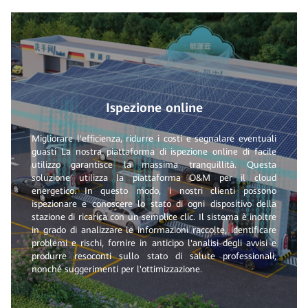
Ispezione online
Migliorare l'efficienza, ridurre i costi e segnalare eventuali
guasti La nostra piattaforma di ispezione online di facile
utilizzo garantisce la massima tranquillità. Questa
soluzione utilizza la piattaforma O&M per il cloud
energetico. In questo modo, i nostri clienti possono
ispezionare e conoscere lo stato di ogni dispositivo della
stazione di ricarica con un semplice clic. Il sistema è inoltre
in grado di analizzare le informazioni raccolte, identificare
problemi e rischi, fornire in anticipo l'analisi degli avvisi e
produrre resoconti sullo stato di salute professionali,
nonché suggerimenti per l'ottimizzazione.