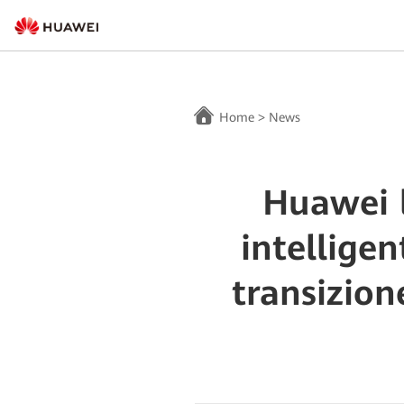
Home
>
News
Huawei l
intellige
transizion