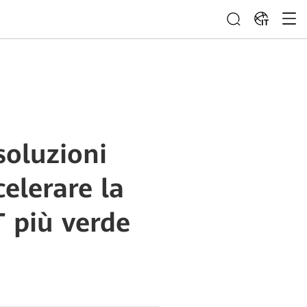
IT
soluzioni
elerare la
T più verde