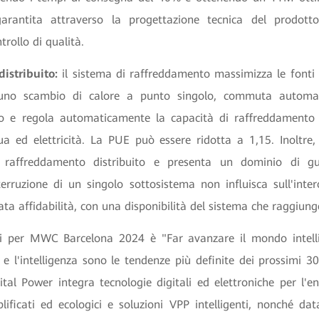
garantita attraverso la progettazione tecnica del prodotto
trollo di qualità.
istribuito:
il sistema di raffreddamento massimizza le fonti
 uno scambio di calore a punto singolo, commuta automa
o e regola automaticamente la capacità di raffreddamento 
a ed elettricità. La PUE può essere ridotta a 1,15. Inoltre, i
a raffreddamento distribuito e presenta un dominio di gu
nterruzione di un singolo sottosistema non influisca sull'inte
ata affidabilità, con una disponibilità del sistema che raggiun
i per MWC Barcelona 2024 è "Far avanzare il mondo intelli
 e l'intelligenza sono le tendenze più definite dei prossimi 3
al Power integra tecnologie digitali ed elettroniche per l'en
plificati ed ecologici e soluzioni VPP intelligenti, nonché data