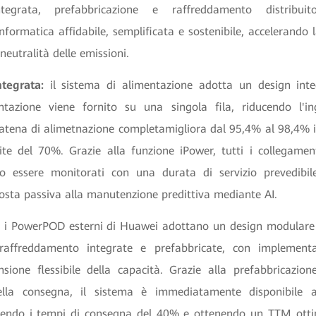
ntegrata, prefabbricazione e raffreddamento distribuit
informatica affidabile, semplificata e sostenibile, accelerando l
 neutralità delle emissioni.
ntegrata:
il sistema di alimentazione adotta un design int
ntazione viene fornito su una singola fila, riducendo l'
a catena di alimetnazione completamigliora dal 95,4% al 98,4% 
ite del 70%. Grazie alla funzione iPower, tutti i collegamenti
no essere monitorati con una durata di servizio prevedibi
posta passiva alla manutenzione predittiva mediante AI.
:
i PowerPOD esterni di Huawei adottano un design modulare 
raffreddamento integrate e prefabbricate, con implement
nsione flessibile della capacità. Grazie alla prefabbricazio
ella consegna, il sistema è immediatamente disponibile
cendo i tempi di consegna del 40% e ottenendo un TTM otti