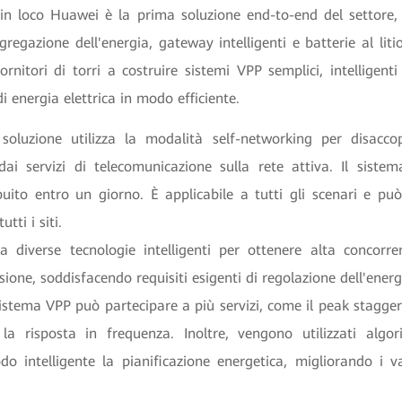
in loco Huawei è la prima soluzione end-to-end del settore
regazione dell'energia, gateway intelligenti e batterie al litio 
fornitori di torri a costruire sistemi VPP semplici, intelligent
di energia elettrica in modo efficiente.
soluzione utilizza la modalità self-networking per disaccop
 dai servizi di telecomunicazione sulla rete attiva. Il sist
ibuito entro un giorno. È applicabile a tutti gli scenari e può
utti i siti.
tta diverse tecnologie intelligenti per ottenere alta concorre
sione, soddisfacendo requisiti esigenti di regolazione dell'energ
stema VPP può partecipare a più servizi, come il peak staggeri
a risposta in frequenza. Inoltre, vengono utilizzati algor
do intelligente la pianificazione energetica, migliorando i va