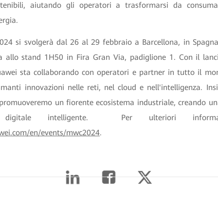
stenibili, aiutando gli operatori a trasformarsi da consuma
ergia.
4 si svolgerà dal 26 al 29 febbraio a Barcellona, ​​in Spagna.
a allo stand 1H50 in Fira Gran Via, padiglione 1. Con il lanc
awei sta collaborando con operatori e partner in tutto il mo
anti innovazioni nelle reti, nel cloud e nell'intelligenza. In
 promuoveremo un fiorente ecosistema industriale, creando un
e digitale intelligente. Per ulteriori informazi
uawei.com/en/events/mwc2024
.