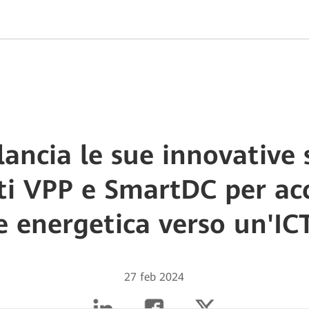
ancia le sue innovative 
nti VPP e SmartDC per acc
e energetica verso un'IC
27 feb 2024