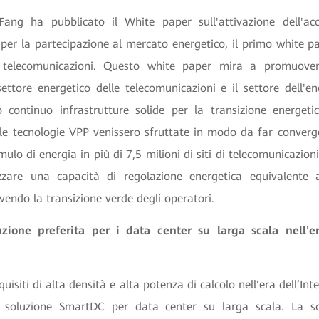
Fang ha pubblicato il White paper sull'attivazione dell'ac
per la partecipazione al mercato energetico, il primo white p
e telecomunicazioni. Questo white paper mira a promuove
settore energetico delle telecomunicazioni e il settore dell'en
 continuo infrastrutture solide per la transizione energetic
le tecnologie VPP venissero sfruttate in modo da far converger
mulo di energia in più di 7,5 milioni di siti di telecomunicazion
zzare una capacità di regolazione energetica equivalente a
endo la transizione verde degli operatori.
zione preferita per i data center su larga scala nell'era
quisiti di alta densità e alta potenza di calcolo nell'era dell’In
 soluzione SmartDC per data center su larga scala. La so