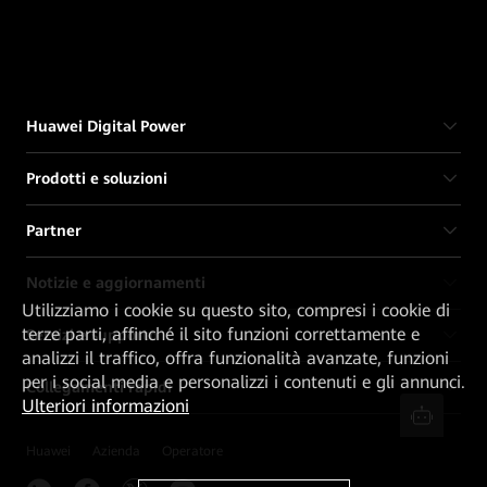
Huawei Digital Power
Prodotti e soluzioni
Partner
Notizie e aggiornamenti
Utilizziamo i cookie su questo sito, compresi i cookie di
terze parti, affinché il sito funzioni correttamente e
Servizi e supporto
analizzi il traffico, offra funzionalità avanzate, funzioni
per i social media e personalizzi i contenuti e gli annunci.
Collegamenti rapidi
Ulteriori informazioni
Huawei
Azienda
Operatore