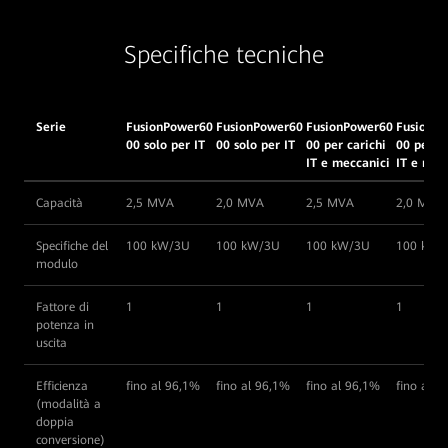
Specifiche tecniche
Serie
FusionPower60
FusionPower60
FusionPower60
FusionP
00 solo per IT
00 solo per IT
00 per carichi
00 per ca
IT e meccanici
IT e mec
Capacità
2,5 MVA
2,0 MVA
2,5 MVA
2,0 MVA
Specifiche del
100 kW/3U
100 kW/3U
100 kW/3U
100 kW/
modulo
Fattore di
1
1
1
1
potenza in
uscita
Efficienza
fino al 96,1%
fino al 96,1%
fino al 96,1%
fino al 9
(modalità a
doppia
conversione)