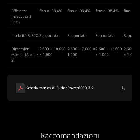
Efficienza
fino al 98,4%
fino al 98,4%
fino al 98,4%
fino al 9
(modalità S-
ECO)
modalità S-ECO
Supportata
Supportata
Supportata
Supporta
Dimensioni
2.600 × 10.000
2.600 × 7.000 ×
2.600 × 12.600
2.600 × 
esterne (A × L ×
× 1.000
1.000
× 1.000
× 1.000
S)
Scheda tecnica di FusionPower6000 3.0
Raccomandazioni