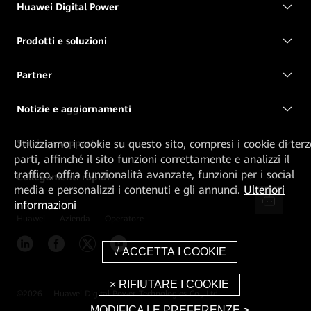
Huawei Digital Power
Prodotti e soluzioni
Partner
Notizie e aggiornamenti
Utilizziamo i cookie su questo sito, compresi i cookie di terz
Servizi e supporto
parti, affinché il sito funzioni correttamente e analizzi il
traffico, offra funzionalità avanzate, funzioni per i social
Collegamenti rapidi
media e personalizzi i contenuti e gli annunci.
Ulteriori
informazioni
Huawei
Azienda
Operatore
©
2026
Huawei Digital Power Technologies Co., Ltd.
MODIFICA LE PREFERENZE >