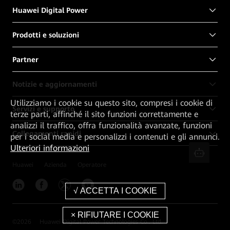
Huawei Digital Power
Prodotti e soluzioni
Partner
Notizie e aggiornamenti
Utilizziamo i cookie su questo sito, compresi i cookie di
Servizi e supporto
terze parti, affinché il sito funzioni correttamente e
analizzi il traffico, offra funzionalità avanzate, funzioni
Collegamenti rapidi
per i social media e personalizzi i contenuti e gli annunci.
Ulteriori informazioni
Huawei
Azienda
Operatore
©
2026
Huawei Digital Power Technologies Co., Ltd.