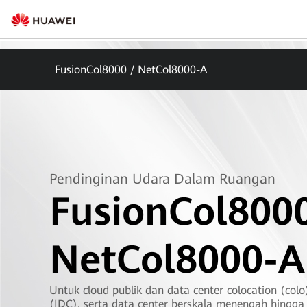
FusionCol8000 / NetCol8000-A
Pendinginan Udara Dalam Ruangan
FusionCol8000
NetCol8000-A
Untuk cloud publik dan data center colocation (colo)
(IDC), serta data center berskala menengah hingga 