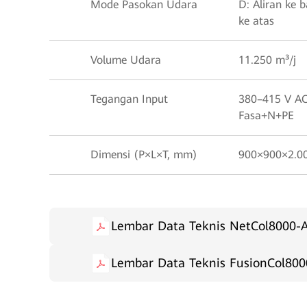
Mode Pasokan Udara
D: Aliran ke 
ke atas
Volume Udara
11.250 m³/j
Tegangan Input
380–415 V AC
Fasa+N+PE
Dimensi (P×L×T, mm)
900×900×2.0
Lembar Data Teknis NetCol8000-
Lembar Data Teknis FusionCol800