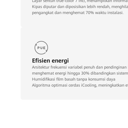
Layar sentuh true-color 7 inci, menampilkan informa
Kipas diputar dan diposisikan lebih rendah, menghi
pengangkat dan menghemat 70% waktu instalasi.
Efisien energi
Arsitektur frekuensi variabel penuh dan pendinginan
menghemat energi hingga 30% dibandingkan sistem 
Humidifikasi film basah tanpa konsumsi daya
Algoritma optimasi cerdas iCooling, meningkatkan ef