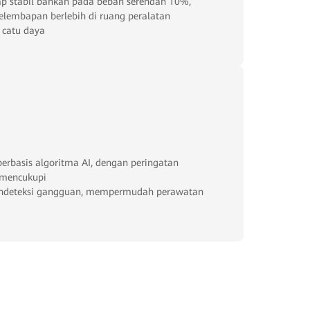
p stabil bahkan pada beban serendah 10%,
elembapan berlebih di ruang peralatan
 catu daya
berbasis algoritma AI, dengan peringatan
k mencukupi
endeteksi gangguan, mempermudah perawatan