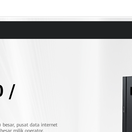
 /
 besar, pusat data internet
besar milik operator,