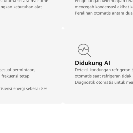
si utama secara real-time
Penghilangan kelembapan teta
langkan kebutuhan alat
mencegah kondensasi akibat k
Peralihan otomatis antara dua
Didukung AI
 sesuai permintaan,
Deteksi kandungan refrigeran 
frekuensi tetap
otomatis saat refrigeran tida
Diagnostik otomatis untuk m
isiensi energi sebesar 8%