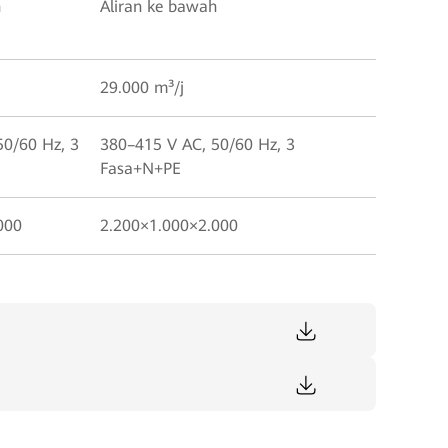
h
Aliran ke bawah
29.000 m³/j
50/60 Hz, 3
380–415 V AC, 50/60 Hz, 3
Fasa+N+PE
000
2.200×1.000×2.000