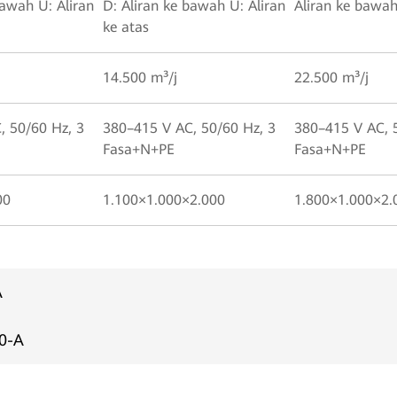
bawah U: Aliran
D: Aliran ke bawah U: Aliran
Aliran ke bawa
ke atas
14.500 m³/j
22.500 m³/j
, 50/60 Hz, 3
380–415 V AC, 50/60 Hz, 3
380–415 V AC, 
Fasa+N+PE
Fasa+N+PE
00
1.100×1.000×2.000
1.800×1.000×2.
A
0-A