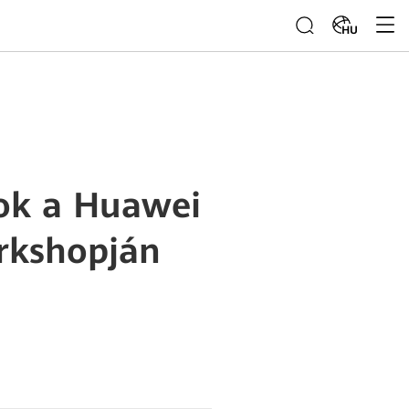
HU
ok a Huawei
rkshopján