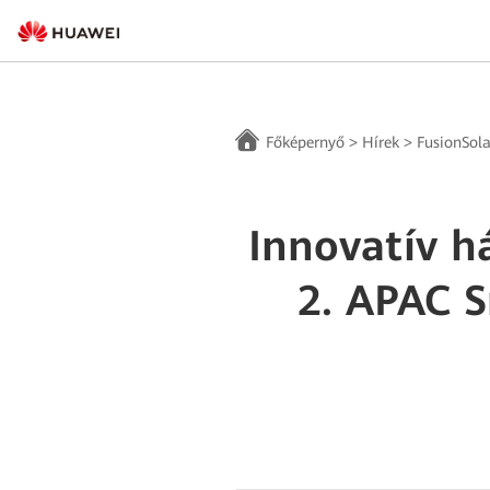
Főképernyő
>
Hírek
>
FusionSola
Innovatív 
2. APAC 