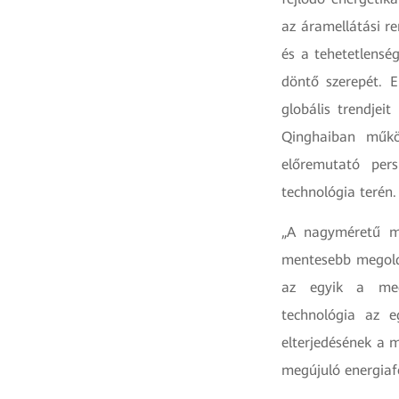
az áramellátási re
és a tehetetlensé
döntő szerepét. E
globális trendjei
Qinghaiban működ
előremutató pers
technológia terén
„A nagyméretű me
mentesebb megoldá
az egyik a meglé
technológia az 
elterjedésének a 
megújuló energiaf