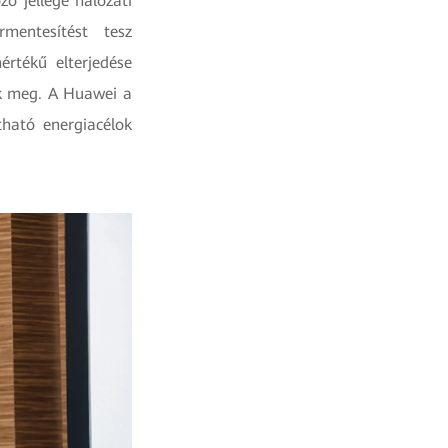
ó jellege hálózati
mentesítést tesz
értékű elterjedése
nik meg. A Huawei a
tható energiacélok