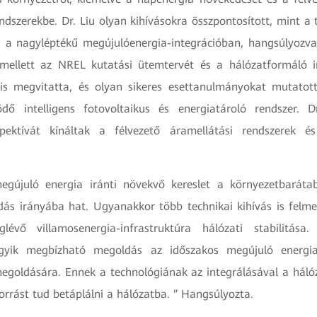
ndszerekbe. Dr. Liu olyan kihívásokra összpontosított, mint a t
g a nagyléptékű megújulóenergia-integrációban, hangsúlyozva
mellett az NREL kutatási ütemtervét és a hálózatformáló i
t is megvitatta, és olyan sikeres esettanulmányokat mutatot
ő intelligens fotovoltaikus és energiatároló rendszer. D
pektívát kínáltak a félvezető áramellátási rendszerek és
.
gújuló energia iránti növekvő kereslet a környezetbarátab
s irányába hat. Ugyanakkor több technikai kihívás is felme
vő villamosenergia-infrastruktúra hálózati stabilitása.
egyik megbízható megoldás az időszakos megújuló energia
megoldására. Ennek a technológiának az integrálásával a háló
orrást tud betáplálni a hálózatba. ” Hangsúlyozta.