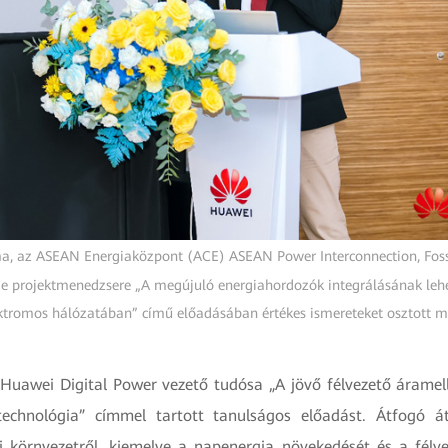
a, az ASEAN Energiaközpont (ACE) ASEAN Power Interconnection, Fossil
ge projektmenedzsere „A megújuló energiahordozók integrálásának le
ktromos hálózatában” című előadásában értékes ismereteket osztott 
 Huawei Digital Power vezető tudósa „A jövő félvezető áramell
technológia” címmel tartott tanulságos előadást. Átfogó á
ai környezetről, kiemelve a napenergia növekedését és a félve