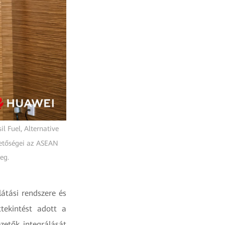
 Fuel, Alternative
hetőségei az ASEAN
meg.
átási rendszere és
ttekintést adott a
zetők integrálását