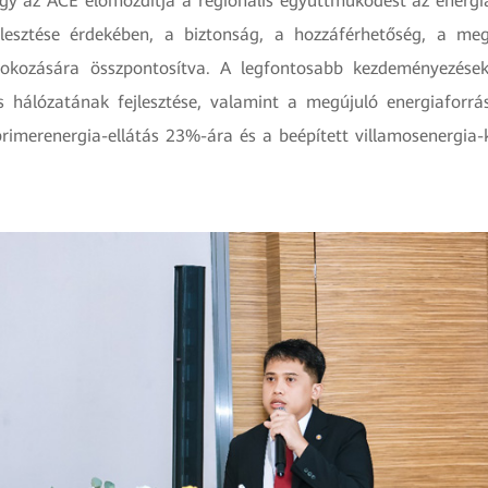
gy az ACE előmozdítja a regionális együttműködést az ener
jlesztése érdekében, a biztonság, a hozzáférhetőség, a me
fokozására összpontosítva. A legfontosabb kezdeményezések
 hálózatának fejlesztése, valamint a megújuló energiaforrá
 primerenergia-ellátás 23%-ára és a beépített villamosenergia