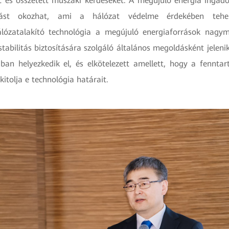
st és összetett műszaki kérdéseket. A megújuló energia ingadoz
ozást okozhat, ami a hálózat védelme érdekében teher
lózatalakító technológia a megújuló energiaforrások nagym
stabilitás biztosítására szolgáló általános megoldásként jele
lában helyezkedik el, és elkötelezett amellett, hogy a fenntar
kitolja e technológia határait.