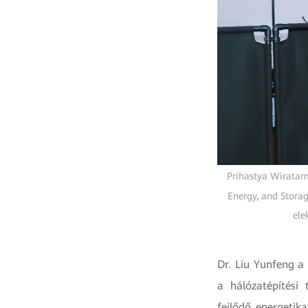
Prihastya Wiratam
Energy, and Stora
ele
Dr. Liu Yunfeng a
a hálózatépítési 
fejlődő energetik