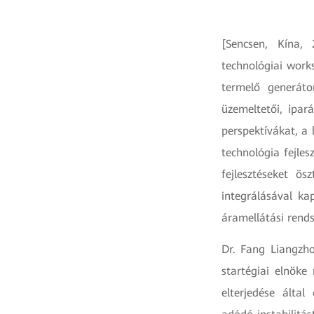
[Sencsen, Kína,
technológiai work
termelő generáto
üzemeltetői, ipar
perspektívákat, a 
technológia fejles
fejlesztéseket ö
integrálásával k
áramellátási rends
Dr. Fang Liangzho
startégiai elnöke
elterjedése által