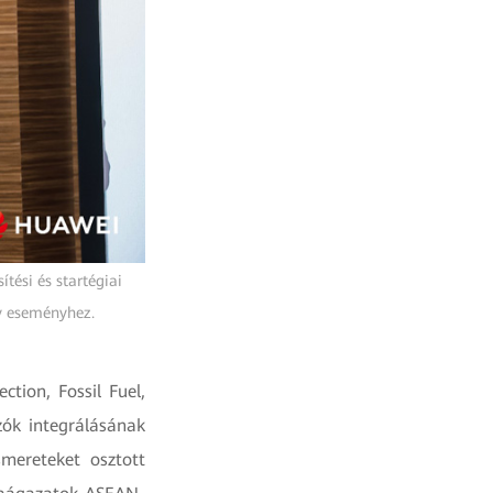
tési és startégiai
ív eseményhez.
ion, Fossil Fuel,
zók integrálásának
mereteket osztott