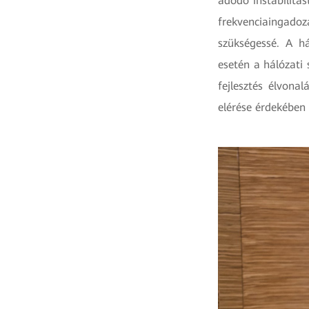
adódó instabilitá
frekvenciaingad
szükségessé. A há
esetén a hálózati 
fejlesztés élvona
elérése érdekében 