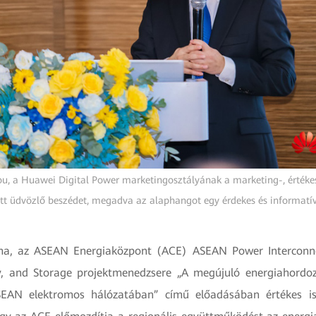
u, a Huawei Digital Power marketingosztályának a marketing-, értékesí
t üdvözlő beszédet, megadva az alaphangot egy érdekes és informat
ma, az ASEAN Energiaközpont (ACE) ASEAN Power Interconnect
y, and Storage projektmenedzsere „A megújuló energiahordo
SEAN elektromos hálózatában” című előadásában értékes is