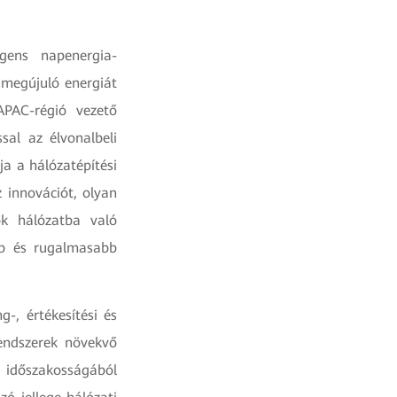
gens napenergia-
 megújuló energiát
APAC-régió vezető
sal az élvonalbeli
ja a hálózatépítési
z innovációt, olyan
ok hálózatba való
bb és rugalmasabb
-, értékesítési és
rendszerek növekvő
k időszakosságából