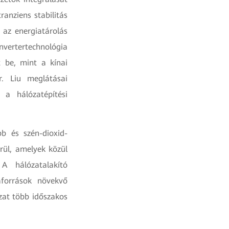
ranziens stabilitás
 az energiatárolás
nvertertechnológia
t be, mint a kínai
r. Liu meglátásai
 a hálózatépítési
b és szén-dioxid-
rül, amelyek közül
 A hálózatalakító
források növekvő
zat több időszakos