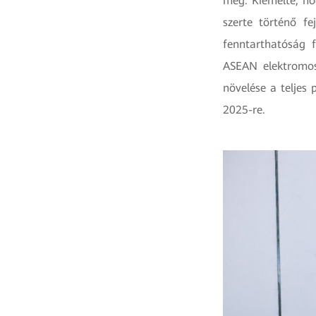
meg. Kiemelte, ho
szerte történő fe
fenntarthatóság 
ASEAN elektromos
növelése a teljes
2025-re.