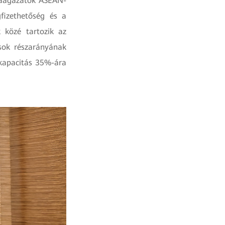
giaágazatok ASEAN-
gfizethetőség és a
 közé tartozik az
sok részarányának
-kapacitás 35%-ára