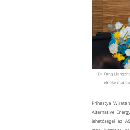
Dr. Fang Liangzho
elnöke mondot
Prihastya Wirata
Alternative Energ
lehetőségei az A