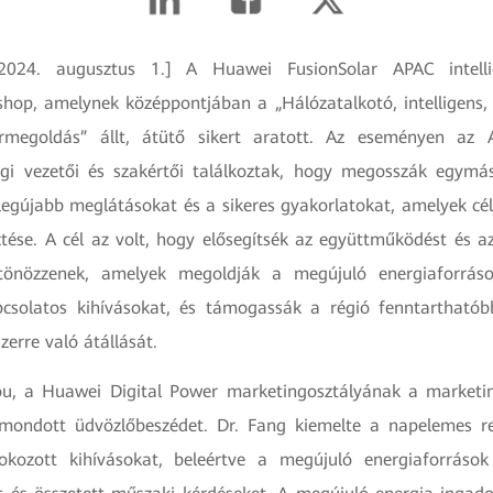
 2024. augusztus 1.] A Huawei FusionSolar APAC intelli
shop, amelynek középpontjában a „Hálózatalkotó, intelligens,
rmegoldás” állt, átütő sikert aratott. Az eseményen az 
ági vezetői és szakértői találkoztak, hogy megosszák egymás
legújabb meglátásokat és a sikeres gyakorlatokat, amelyek cél
ztése. A cél az volt, hogy elősegítsék az együttműködést és a
sztönözzenek, amelyek megoldják a megújuló energiaforrás
apcsolatos kihívásokat, és támogassák a régió fenntartható
zerre való átállását.
u, a Huawei Digital Power marketingosztályának a marketing
 mondott üdvözlő​beszédet. Dr. Fang kiemelte a napelemes 
 okozott kihívásokat, beleértve a megújuló energiaforráso