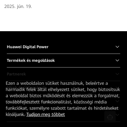
2025. jún. 19.
Huawei Digital Power
Termékek és megoldások
Partnerek
Ezen a weboldalon sütiket használnuk, beleértve a
Hírek és újdonságok
harmadik felek által elhelyezett sütiket, hogy biztosítsuk
a weboldal biztos működését és elemezzük a forgalmat,
Szolgáltatások és támogatás
továbbfejlesztett funkcionalitást, közösségi média
funkciókat, személyre szabott tartalmat és hirdetéseket
kínáljunk.
Tudjon meg többet
Gyorshivatkozások