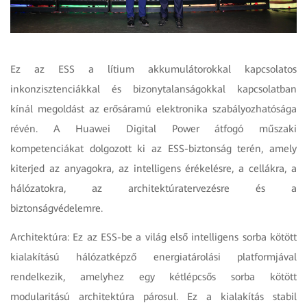
Ez az ESS a lítium akkumulátorokkal kapcsolatos
inkonzisztenciákkal és bizonytalanságokkal kapcsolatban
kínál megoldást az erősáramú elektronika szabályozhatósága
révén. A Huawei Digital Power átfogó műszaki
kompetenciákat dolgozott ki az ESS-biztonság terén, amely
kiterjed az anyagokra, az intelligens érékelésre, a cellákra, a
hálózatokra, az architektúratervezésre és a
biztonságvédelemre.
Architektúra: Ez az ESS-be a világ első intelligens sorba kötött
kialakítású hálózatképző energiatárolási platformjával
rendelkezik, amelyhez egy kétlépcsős sorba kötött
modularitású architektúra párosul. Ez a kialakítás stabil