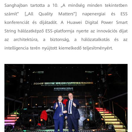
Sanghajban tartotta a 10. „A minőség minden tekintetben
számít” [„All Quality Matters”] napenergiai és ESS
konferenciát és díjátadót. A Huawei Digital Power Smart
String hálózatképző ESS-platformja nyerte az innovációs díjat
az architektúra, a biztonság, a hálózatalkotás és az
intelligencia terén nyújtott kiemelkedő teljesítményért.