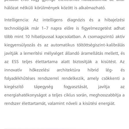
hálózat nélküli körülmények között is alkalmazható.
Intelligencia: Az intelligens diagnózis és a hibajelzési
technológiák már 1–7 napra előre is figyelmezgetést adhat
több mint 10 hibatípussal kapcsolatban. A csomagszintű aktív
kiegyensúlyozás és az automatikus töltöttségiszint-kalibrálás
javítják a lemerítési mélységet állandó áramellátás mellett, és
az ESS teljes élettartama alatt biztosítják a kisütést. Az
innovatív hőkezelési architektúra hibrid lég- és
folyadékhűtéses rendszerrel rendelkezik, amely csökkenti a
kiegészítő tápegység fogyasztását, javítja az
energiahatékonyságot a teljes ciklus során, meghosszabbítja a
rendszer élettartamát, valamint növeli a kisütési energiát.