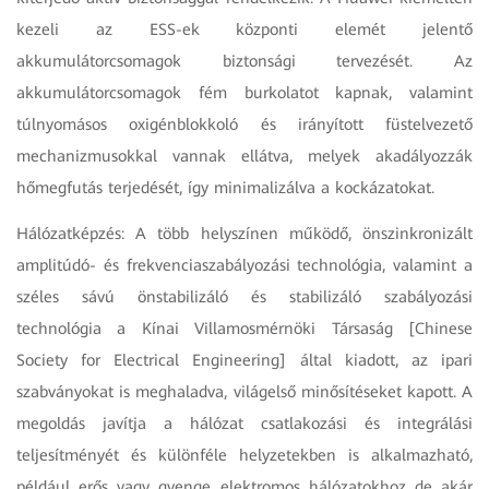
kezeli az ESS-ek központi elemét jelentő
akkumulátorcsomagok biztonsági tervezését. Az
akkumulátorcsomagok fém burkolatot kapnak, valamint
túlnyomásos oxigénblokkoló és irányított füstelvezető
mechanizmusokkal vannak ellátva, melyek akadályozzák
hőmegfutás terjedését, így minimalizálva a kockázatokat.
Hálózatképzés: A több helyszínen működő, önszinkronizált
amplitúdó- és frekvenciaszabályozási technológia, valamint a
széles sávú önstabilizáló és stabilizáló szabályozási
technológia a Kínai Villamosmérnöki Társaság [Chinese
Society for Electrical Engineering] által kiadott, az ipari
szabványokat is meghaladva, világelső minősítéseket kapott. A
megoldás javítja a hálózat csatlakozási és integrálási
teljesítményét és különféle helyzetekben is alkalmazható,
például erős vagy gyenge elektromos hálózatokhoz de akár