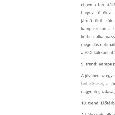
ebben a forgatókö
hogy a töltők a 
jármű-töltő kölc
kampuszokon a kis
körben alkalmazz
megoldás optimális
a V2G kölcsönhatá
9. trend: Kampus
A jövőben az egyet
terheléseket, a j
nagyobb gazdasági
10. trend: Előtér
A hálózatok, állom