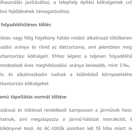
elhasználás javításához, a telephely építési költségeinek c
ávú fejlődésének támogatásához.
n folyadékhűtéses töltés
űtéses vagy félig folyékony hűtési módot alkalmazó töltőber
odási aránya és rövid az élettartama, ami jelentősen megn
arbantartási költségeit. Ehhez képest a teljesen folyadék
erendezések éves meghibásodási aránya kevesebb, mint 5‰, 
v, és alkalmazkodni tudnak a különböző környezetekhe
rbantartási költségeket.
ramú tápellátás normál töltése
kolással és töltéssel rendelkező kampuszon a járművek hoss
hatnak, ami megalapozza a jármű-hálózat interakciót, é
atókönyvvé teszi. Az AC-töltők azonban két fő hiba miatt 