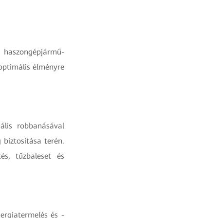
 haszongépjármű-
 optimális élményre
ális robbanásával
 biztosítása terén.
és, tűzbaleset és
ergiatermelés és -