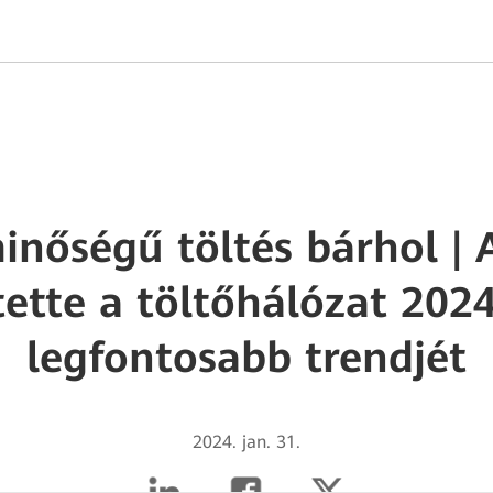
nőségű töltés bárhol |
ette a töltőhálózat 202
legfontosabb trendjét
2024. jan. 31.