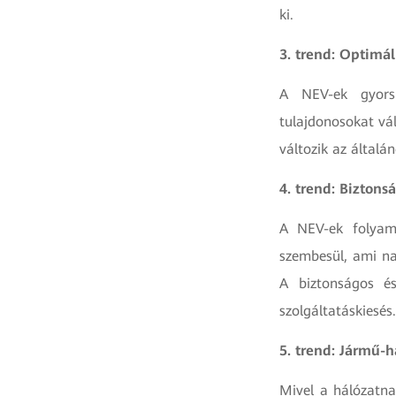
ki.
3. trend: Optimá
A NEV-ek gyors 
tulajdonosokat vál
változik az általán
4. trend: Bizton
A NEV-ek folyama
szembesül, ami nag
A biztonságos és
szolgáltatáskiesés
5. trend: Jármű-h
Mivel a hálózatna