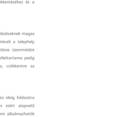
sökkentéséhez és a
endezéseknek magas
öveli a telephely
hűtéses üzemmódot
élettartama pedig
z, csökkentve az
zú ideig hálózatra
s ezért alapvető
nem alkalmazhatók