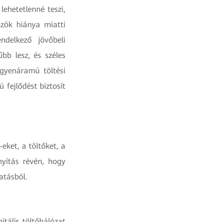
ehetetlenné teszi,
zök hiánya miatti
ndelkező jövőbeli
bb lesz, és széles
gyenáramú töltési
 fejlődést biztosít
eket, a töltőket, a
nyítás révén, hogy
atásból.
itális töltőhálózat