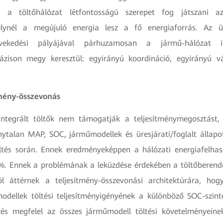
, a töltőhálózat létfontosságú szerepet fog játszani a
lynél a megújuló energia lesz a fő energiaforrás. Az ü
övekedési pályájával párhuzamosan a jármű-hálózat i
ázison megy keresztül: egyirányú koordináció, egyirányú v
tmény-összevonás
tegrált töltők nem támogatják a teljesítménymegosztást,
ytalan MAP, SOC, járműmodellek és üresjárati/foglalt állapo
tés során. Ennek eredményeképpen a hálózati energiafelhas
. Ennek a problémának a leküzdése érdekében a töltőberende
ról áttérnek a teljesítmény-összevonási architektúrára, ho
dellek töltési teljesítményigényének a különböző SOC-szint
zés megfelel az összes járműmodell töltési követelményeine