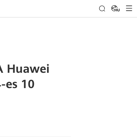
HU
 A Huawei
4-es 10