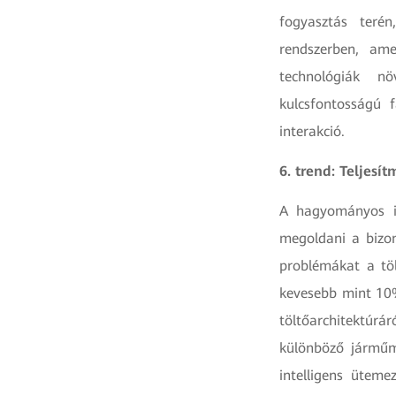
fogyasztás terén
rendszerben, ame
technológiák n
kulcsfontosságú f
interakció.
6. trend: Teljesí
A hagyományos in
megoldani a bizon
problémákat a töl
kevesebb mint 10%
töltőarchitektúrá
különböző járműmo
intelligens üteme