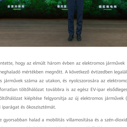
ntette, hogy az elmúlt három évben az elektromos járművek (
eghaladó mértékben megnőtt. A következő évtizedben legaláb
s járművek száma az utakon, és nyolcszorosára az elektromo
iforratlan töltőhálózat továbbra is az egész EV-ipar elsődlege
öltőhálózat kiépítése felgyorsítja az új elektromos járművek (
yi iparágat és ökoszisztémát.
re gyorsabban halad a mobilitás villamosítása és a szén-dioxid