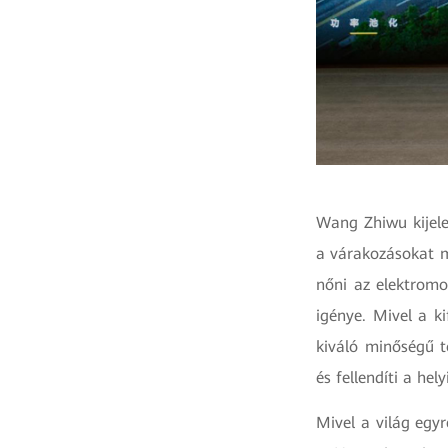
Wang Zhiwu kijele
a várakozásokat m
nőni az elektromo
igénye. Mivel a k
kiváló minőségű t
és fellendíti a hel
Mivel a világ egy