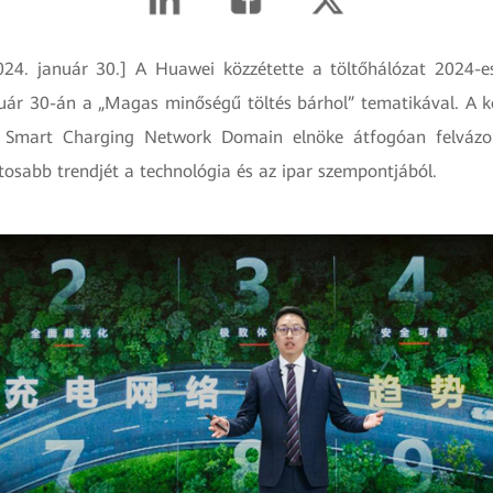
024. január 30.] A Huawei közzétette a töltőhálózat 2024-
nuár 30-án a „Magas minőségű töltés bárhol” tematikával. A 
Smart Charging Network Domain elnöke átfogóan felvázol
tosabb trendjét a technológia és az ipar szempontjából.