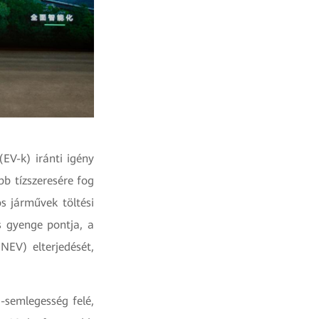
EV-k) iránti igény
b tízszeresére fog
s járművek töltési
s gyenge pontja, a
NEV) elterjedését,
-semlegesség felé,