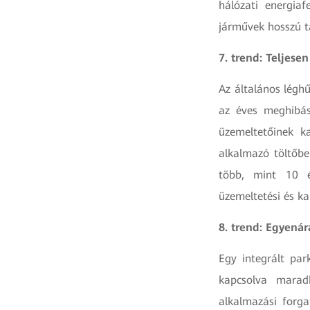
hálózati energiaf
járművek hosszú t
7. trend: Teljese
Az általános légh
az éves meghibás
üzemeltetőinek k
alkalmazó töltőb
több, mint 10 é
üzemeltetési és ka
8. trend: Egyená
Egy integrált par
kapcsolva marad
alkalmazási forg