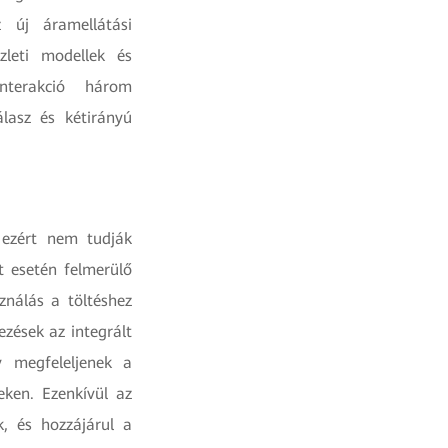
z új áramellátási
zleti modellek és
nterakció három
álasz és kétirányú
 ezért nem tudják
t esetén felmerülő
ználás a töltéshez
zések az integrált
gy megfeleljenek a
eken. Ezenkívül az
k, és hozzájárul a