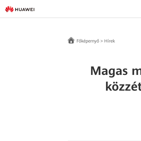
Főképernyő
>
Hírek
Magas mi
közzét