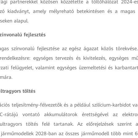
ági partnerekkel közösen közzétette a töltőhálózat 2024-e
ozó kiadványt, amely mélyreható betekintésen és a magas 
seken alapul.
zínvonalú fejlesztés
gas színvonalú fejlesztése az egész ágazat közös törekvés
endelkezésre: egységes tervezés és kivitelezés, egységes m
ati felügyelet, valamint egységes üzemeltetési és karbantart
ámára.
ltragyors töltés
iós teljesítmény-félvezetők és a például szilícium-karbidot va
C-rátájú vontató akkumulátorok érettségével az elekt
ultragyors töltés felé tartanak. Az előrejelzések szerint 
ű járműmodellek 2028-ban az összes járműmodell több mint 