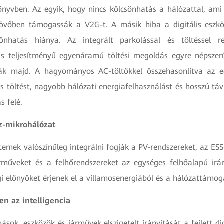
nyvben. Az egyik, hogy nincs kölcsönhatás a hálózattal, ami l
jövőben támogassák a V2G-t. A másik hiba a digitális eszkö
sönhatás hiánya. Az integrált parkolással és töltéssel re
 teljesítményű egyenáramú töltési megoldás egyre népszerű
ák majd. A hagyományos AC-töltőkkel összehasonlítva az e
 töltést, nagyobb hálózati energiafelhasználást és hosszú távú
s felé.
z-mikrohálózat
emek valószínűleg integrálni fogják a PV-rendszereket, az ESS-
árműveket és a felhőrendszereket az egységes felhőalapú irá
 előnyöket érjenek el a villamosenergiából és a hálózattámog
ben az intelligencia
ások, eszközök és járművek elszigetelt irányítását a fejlett dig