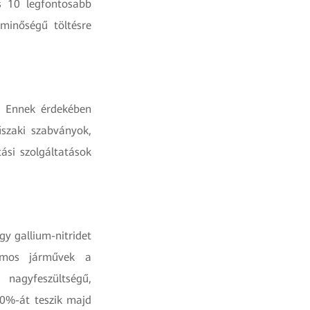
s 10 legfontosabb
minőségű töltésre
e. Ennek érdekében
űszaki szabványok,
ási szolgáltatások
gy gallium-nitridet
romos járművek a
a nagyfeszültségű,
60%-át teszik majd