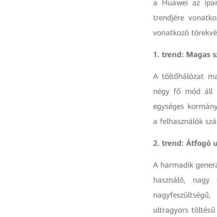
a Huawei az ipar
trendjére vonatk
vonatkozó törekvé
1. trend: Magas s
A töltőhálózat ma
négy fő mód áll r
egységes kormányz
a felhasználók sz
2. trend: Átfogó u
A harmadik generác
használó, nagy 
nagyfeszültségű, 
ultragyors töltés