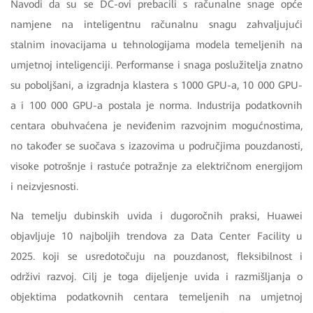
Navodi da su se DC-ovi prebacili s računalne snage opće
namjene na inteligentnu računalnu snagu zahvaljujući
stalnim inovacijama u tehnologijama modela temeljenih na
umjetnoj inteligenciji. Performanse i snaga poslužitelja znatno
su poboljšani, a izgradnja klastera s 1000 GPU-a, 10 000 GPU-
a i 100 000 GPU-a postala je norma. Industrija podatkovnih
centara obuhvaćena je neviđenim razvojnim mogućnostima,
no također se suočava s izazovima u područjima pouzdanosti,
visoke potrošnje i rastuće potražnje za električnom energijom
i neizvjesnosti.
Na temelju dubinskih uvida i dugoročnih praksi, Huawei
objavljuje 10 najboljih trendova za Data Center Facility u
2025. koji se usredotočuju na pouzdanost, fleksibilnost i
održivi razvoj. Cilj je toga dijeljenje uvida i razmišljanja o
objektima podatkovnih centara temeljenih na umjetnoj