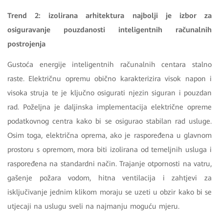
Trend 2: izolirana arhitektura najbolji je izbor za
osiguravanje pouzdanosti inteligentnih računalnih
postrojenja
Gustoća energije inteligentnih računalnih centara stalno
raste. Električnu opremu obično karakterizira visok napon i
visoka struja te je ključno osigurati njezin siguran i pouzdan
rad. Poželjna je daljinska implementacija električne opreme
podatkovnog centra kako bi se osigurao stabilan rad usluge.
Osim toga, električna oprema, ako je raspoređena u glavnom
prostoru s opremom, mora biti izolirana od temeljnih usluga i
raspoređena na standardni način. Trajanje otpornosti na vatru,
gašenje požara vodom, hitna ventilacija i zahtjevi za
isključivanje jednim klikom moraju se uzeti u obzir kako bi se
utjecaji na uslugu sveli na najmanju moguću mjeru.