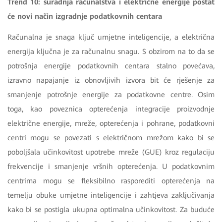
Trend 10: suradnja računalstva i električne energije postat
će novi način izgradnje podatkovnih centara
Računalna je snaga ključ umjetne inteligencije, a električna
energija ključna je za računalnu snagu. S obzirom na to da se
potrošnja energije podatkovnih centara stalno povećava,
izravno napajanje iz obnovljivih izvora bit će rješenje za
smanjenje potrošnje energije za podatkovne centre. Osim
toga, kao poveznica opterećenja integracije proizvodnje
električne energije, mreže, opterećenja i pohrane, podatkovni
centri mogu se povezati s električnom mrežom kako bi se
poboljšala učinkovitost upotrebe mreže (GUE) kroz regulaciju
frekvencije i smanjenje vršnih opterećenja. U podatkovnim
centrima mogu se fleksibilno rasporediti opterećenja na
temelju obuke umjetne inteligencije i zahtjeva zaključivanja
kako bi se postigla ukupna optimalna učinkovitost. Za buduće