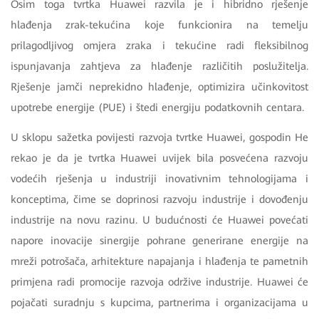
Osim toga tvrtka Huawei razvila je i hibridno rješenje
hlađenja zrak-tekućina koje funkcionira na temelju
prilagodljivog omjera zraka i tekućine radi fleksibilnog
ispunjavanja zahtjeva za hlađenje različitih poslužitelja.
Rješenje jamči neprekidno hlađenje, optimizira učinkovitost
upotrebe energije (PUE) i štedi energiju podatkovnih centara.
U sklopu sažetka povijesti razvoja tvrtke Huawei, gospodin He
rekao je da je tvrtka Huawei uvijek bila posvećena razvoju
vodećih rješenja u industriji inovativnim tehnologijama i
konceptima, čime se doprinosi razvoju industrije i dovođenju
industrije na novu razinu. U budućnosti će Huawei povećati
napore inovacije sinergije pohrane generirane energije na
mreži potrošača, arhitekture napajanja i hlađenja te pametnih
primjena radi promocije razvoja održive industrije. Huawei će
pojačati suradnju s kupcima, partnerima i organizacijama u