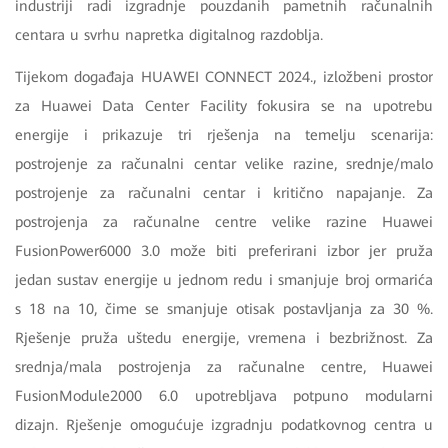
industriji radi izgradnje pouzdanih pametnih računalnih
centara u svrhu napretka digitalnog razdoblja.
Tijekom događaja HUAWEI CONNECT 2024., izložbeni prostor
za Huawei Data Center Facility fokusira se na upotrebu
energije i prikazuje tri rješenja na temelju scenarija:
postrojenje za računalni centar velike razine, srednje/malo
postrojenje za računalni centar i kritično napajanje. Za
postrojenja za računalne centre velike razine Huawei
FusionPower6000 3.0 može biti preferirani izbor jer pruža
jedan sustav energije u jednom redu i smanjuje broj ormarića
s 18 na 10, čime se smanjuje otisak postavljanja za 30 %.
Rješenje pruža uštedu energije, vremena i bezbrižnost. Za
srednja/mala postrojenja za računalne centre, Huawei
FusionModule2000 6.0 upotrebljava potpuno modularni
dizajn. Rješenje omogućuje izgradnju podatkovnog centra u