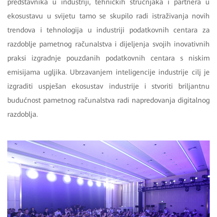
predstavnika u industriji, tehničkih stručnjaka i partnera u
ekosustavu u svijetu tamo se skupilo radi istraživanja novih
trendova i tehnologija u industriji podatkovnih centara za
razdoblje pametnog računalstva i dijeljenja svojih inovativnih
praksi izgradnje pouzdanih podatkovnih centara s niskim
emisijama ugljika. Ubrzavanjem inteligencije industrije cilj je
izgraditi uspješan ekosustav industrije i stvoriti briljantnu
budućnost pametnog računalstva radi napredovanja digitalnog
razdoblja.