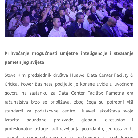
Prihvaćanje mogućnosti umjetne inteligencije i stvaranje
pametnijeg svijeta
Steve Kim, predsjednik društva Huawei Data Center Facility &
Critical Power Business, podijelio je korisne uvide u uvodnom
govoru na sastanku za Data Center Facility: Pametna era
računalstva brzo se približava, zbog čega su potrebni viši
standardi za podatkovne centre. Huawei iskorištava svoje
izrazito pouzdane proizvode, globalni ekosustav i
profesionalne usluge radi razvijanja pouzdanih, jednostavnih,
zelenih i pametnih rješenja za postrojenja za podatkovne