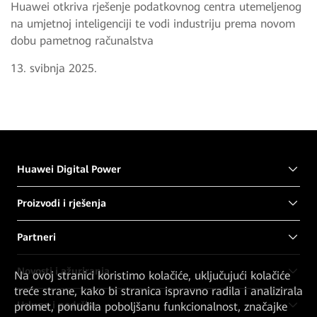
Huawei otkriva rješenje podatkovnog centra utemeljenog
na umjetnoj inteligenciji te vodi industriju prema novom
dobu pametnog računalstva
13. svibnja 2025.
Huawei Digital Power
Proizvodi i rješenja
Partneri
Novosti i ažuriranja
Na ovoj stranici koristimo kolačiće, uključujući kolačiće
treće strane, kako bi stranica ispravno radila i analizirala
Usluge i podrška
promet, ponudila poboljšanu funkcionalnost, značajke