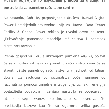
Huawei objavljuje 10 najvažnijih principa za gradnju za
postrojenja za pametne računalne centre.
Na sastanku, Bob He, potpredsjednik društva Huawei Digital
Power i predsjednik proizvodne linije za Huawei Data Center
Facility & Critical Power, održao je uvodni govor na temu
„Prihvaćanje pametnog razdoblja računalstva i napredak
digitalnog razdoblja.”
Prema gospodinu Heu, s ubrzanjem primjena AIGC-a, pojavit
će se mnoštvo zahtjeva za pametno računalstvo, čime će se
stvoriti tržište pametnog računalstva u vrijednosti od bilijun
dolara. Uz evoluciju od računalstva opće namjene do
računalstva pomoću umjetne inteligencije, učinak i energija
poslužitelja podatkovnih centara nastavlja se povećavati i
učinak opsega kvarova kontinuirano se povećava, što
predstavlja izazove kao što su sigurnost, velika gustoća