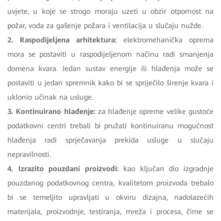
uvjete, u koje se strogo moraju uzeti u obzir otpornost na
požar, voda za gašenje požara i ventilacija u slučaju nužde.
2. Raspodijeljena arhitektura:
elektromehanička oprema
mora se postaviti u raspodijeljenom načinu radi smanjenja
domena kvara. Jedan sustav energije ili hlađenja može se
postaviti u jedan spremnik kako bi se spriječilo širenje kvara i
uklonio učinak na usluge.
3. Kontinuirano hlađenje:
za hlađenje opreme velike gustoće
podatkovni centri trebali bi pružati kontinuiranu mogućnost
hlađenja radi sprječavanja prekida usluge u slučaju
nepravilnosti.
4. Izrazito pouzdani proizvodi:
kao ključan dio izgradnje
pouzdanog podatkovnog centra, kvalitetom proizvoda trebalo
bi se temeljito upravljati u okviru dizajna, nadolazećih
materijala, proizvodnje, testiranja, mreža i procesa, čime se