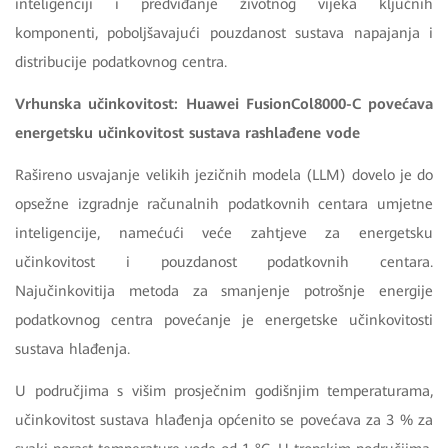
inteligenciji i predviđanje životnog vijeka ključnih
komponenti, poboljšavajući pouzdanost sustava napajanja i
distribucije podatkovnog centra.
Vrhunska učinkovitost: Huawei FusionCol8000-C povećava
energetsku učinkovitost sustava rashlađene vode
Rašireno usvajanje velikih jezičnih modela (LLM) dovelo je do
opsežne izgradnje računalnih podatkovnih centara umjetne
inteligencije, namećući veće zahtjeve za energetsku
učinkovitost i pouzdanost podatkovnih centara.
Najučinkovitija metoda za smanjenje potrošnje energije
podatkovnog centra povećanje je energetske učinkovitosti
sustava hlađenja.
U područjima s višim prosječnim godišnjim temperaturama,
učinkovitost sustava hlađenja općenito se povećava za 3 % za