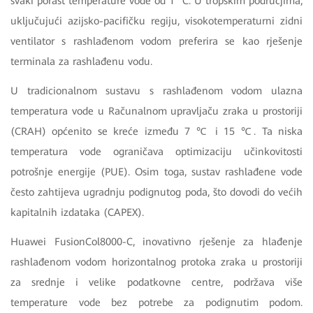
svaki porast temperature vode od 1 °C. U tropskim područjima,
uključujući azijsko-pacifičku regiju, visokotemperaturni zidni
ventilator s rashlađenom vodom preferira se kao rješenje
terminala za rashlađenu vodu.
U tradicionalnom sustavu s rashlađenom vodom ulazna
temperatura vode u Računalnom upravljaču zraka u prostoriji
(CRAH) općenito se kreće između 7 ℃ i 15 ℃. Ta niska
temperatura vode ograničava optimizaciju učinkovitosti
potrošnje energije (PUE). Osim toga, sustav rashlađene vode
često zahtijeva ugradnju podignutog poda, što dovodi do većih
kapitalnih izdataka (CAPEX).
Huawei FusionCol8000-C, inovativno rješenje za hlađenje
rashlađenom vodom horizontalnog protoka zraka u prostoriji
za srednje i velike podatkovne centre, podržava više
temperature vode bez potrebe za podignutim podom.