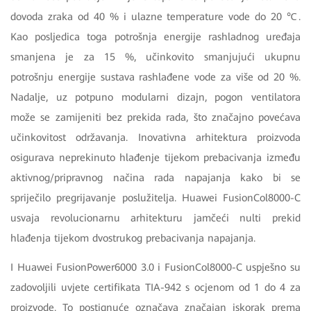
dovoda zraka od 40 % i ulazne temperature vode do 20 ℃.
Kao posljedica toga potrošnja energije rashladnog uređaja
smanjena je za 15 %, učinkovito smanjujući ukupnu
potrošnju energije sustava rashlađene vode za više od 20 %.
Nadalje, uz potpuno modularni dizajn, pogon ventilatora
može se zamijeniti bez prekida rada, što značajno povećava
učinkovitost održavanja. Inovativna arhitektura proizvoda
osigurava neprekinuto hlađenje tijekom prebacivanja između
aktivnog/pripravnog načina rada napajanja kako bi se
spriječilo pregrijavanje poslužitelja. Huawei FusionCol8000-C
usvaja revolucionarnu arhitekturu jamčeći nulti prekid
hlađenja tijekom dvostrukog prebacivanja napajanja.
I Huawei FusionPower6000 3.0 i FusionCol8000-C uspješno su
zadovoljili uvjete certifikata TIA-942 s ocjenom od 1 do 4 za
proizvode. To postignuće označava značajan iskorak prema