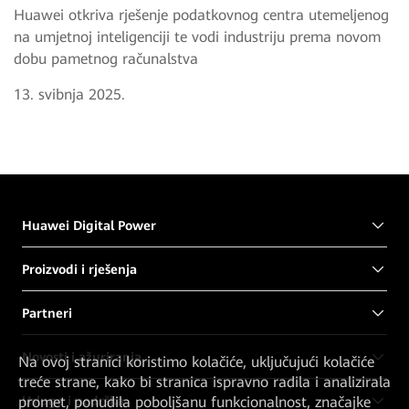
Huawei otkriva rješenje podatkovnog centra utemeljenog
na umjetnoj inteligenciji te vodi industriju prema novom
dobu pametnog računalstva
13. svibnja 2025.
Huawei Digital Power
Proizvodi i rješenja
Partneri
Novosti i ažuriranja
Na ovoj stranici koristimo kolačiće, uključujući kolačiće
treće strane, kako bi stranica ispravno radila i analizirala
Usluge i podrška
promet, ponudila poboljšanu funkcionalnost, značajke