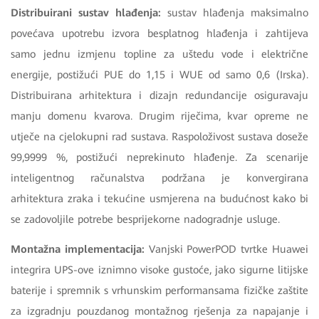
Distribuirani sustav hlađenja:
sustav hlađenja maksimalno
povećava upotrebu izvora besplatnog hlađenja i zahtijeva
samo jednu izmjenu topline za uštedu vode i električne
energije, postižući PUE do 1,15 i WUE od samo 0,6 (Irska).
Distribuirana arhitektura i dizajn redundancije osiguravaju
manju domenu kvarova. Drugim riječima, kvar opreme ne
utječe na cjelokupni rad sustava. Raspoloživost sustava doseže
99,9999 %, postižući neprekinuto hlađenje. Za scenarije
inteligentnog računalstva podržana je konvergirana
arhitektura zraka i tekućine usmjerena na budućnost kako bi
se zadovoljile potrebe besprijekorne nadogradnje usluge.
Montažna implementacija:
Vanjski PowerPOD tvrtke Huawei
integrira UPS-ove iznimno visoke gustoće, jako sigurne litijske
baterije i spremnik s vrhunskim performansama fizičke zaštite
za izgradnju pouzdanog montažnog rješenja za napajanje i