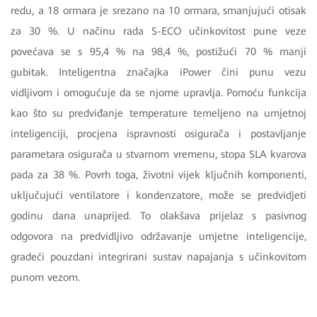
redu, a 18 ormara je srezano na 10 ormara, smanjujući otisak
za 30 %. U načinu rada S-ECO učinkovitost pune veze
povećava se s 95,4 % na 98,4 %, postižući 70 % manji
gubitak. Inteligentna značajka iPower čini punu vezu
vidljivom i omogućuje da se njome upravlja. Pomoću funkcija
kao što su predviđanje temperature temeljeno na umjetnoj
inteligenciji, procjena ispravnosti osigurača i postavljanje
parametara osigurača u stvarnom vremenu, stopa SLA kvarova
pada za 38 %. Povrh toga, životni vijek ključnih komponenti,
uključujući ventilatore i kondenzatore, može se predvidjeti
godinu dana unaprijed. To olakšava prijelaz s pasivnog
odgovora na predvidljivo održavanje umjetne inteligencije,
gradeći pouzdani integrirani sustav napajanja s učinkovitom
punom vezom.