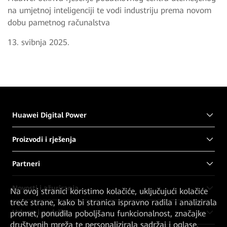
na umjetnoj inteligenciji te vodi industriju prema novom
dobu pametnog računalstva
13. svibnja 2025.
Huawei Digital Power
Proizvodi i rješenja
Partneri
Novosti i ažuriranja
Na ovoj stranici koristimo kolačiće, uključujući kolačiće
treće strane, kako bi stranica ispravno radila i analizirala
Usluge i podrška
promet, ponudila poboljšanu funkcionalnost, značajke
društvenih mreža te personalizirala sadržaj i oglase.