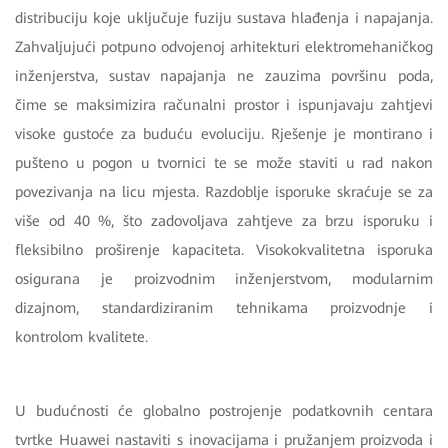
distribuciju koje uključuje fuziju sustava hlađenja i napajanja.
Zahvaljujući potpuno odvojenoj arhitekturi elektromehaničkog
inženjerstva, sustav napajanja ne zauzima površinu poda,
čime se maksimizira računalni prostor i ispunjavaju zahtjevi
visoke gustoće za buduću evoluciju. Rješenje je montirano i
pušteno u pogon u tvornici te se može staviti u rad nakon
povezivanja na licu mjesta. Razdoblje isporuke skraćuje se za
više od 40 %, što zadovoljava zahtjeve za brzu isporuku i
fleksibilno proširenje kapaciteta. Visokokvalitetna isporuka
osigurana je proizvodnim inženjerstvom, modularnim
dizajnom, standardiziranim tehnikama proizvodnje i
kontrolom kvalitete.
U budućnosti će globalno postrojenje podatkovnih centara
tvrtke Huawei nastaviti s inovacijama i pružanjem proizvoda i