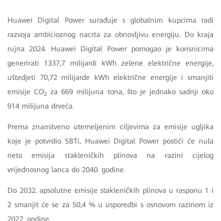
Huawei Digital Power surađuje s globalnim kupcima radi
razvoja ambicioznog nacrta za obnovljivu energiju. Do kraja
rujna 2024. Huawei Digital Power pomogao je korisnicima
generirati 1337,7 milijardi kWh zelene električne energije,
uštedjeti 70,72 milijarde kWh električne energije i smanjiti
emisije CO
za 669 milijuna tona, što je jednako sadnji oko
2
914 milijuna drveća.
Prema znanstveno utemeljenim ciljevima za emisije ugljika
koje je potvrdio SBTi, Huawei Digital Power postići će nula
neto emisija stakleničkih plinova na razini cijelog
vrijednosnog lanca do 2040. godine.
Do 2032. apsolutne emisije stakleničkih plinova u rasponu 1 i
2 smanjit će se za 50,4 % u usporedbi s osnovom razinom iz
2022. godine.