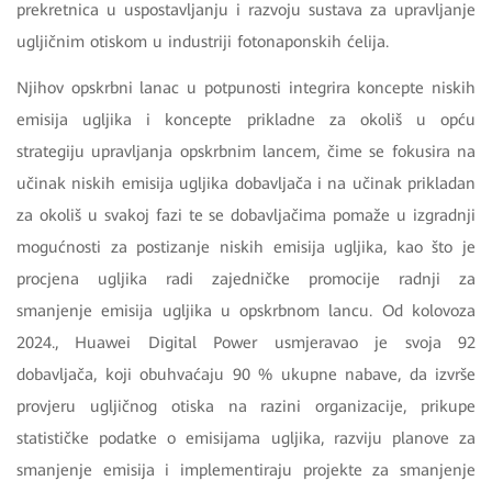
prekretnica u uspostavljanju i razvoju sustava za upravljanje
ugljičnim otiskom u industriji fotonaponskih ćelija.
Njihov opskrbni lanac u potpunosti integrira koncepte niskih
emisija ugljika i koncepte prikladne za okoliš u opću
strategiju upravljanja opskrbnim lancem, čime se fokusira na
učinak niskih emisija ugljika dobavljača i na učinak prikladan
za okoliš u svakoj fazi te se dobavljačima pomaže u izgradnji
mogućnosti za postizanje niskih emisija ugljika, kao što je
procjena ugljika radi zajedničke promocije radnji za
smanjenje emisija ugljika u opskrbnom lancu. Od kolovoza
2024., Huawei Digital Power usmjeravao je svoja 92
dobavljača, koji obuhvaćaju 90 % ukupne nabave, da izvrše
provjeru ugljičnog otiska na razini organizacije, prikupe
statističke podatke o emisijama ugljika, razviju planove za
smanjenje emisija i implementiraju projekte za smanjenje