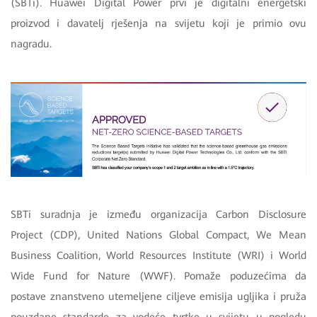
(SBTi). Huawei Digital Power prvi je digitalni energetski
proizvod i davatelj rješenja na svijetu koji je primio ovu
nagradu.
SBTi suradnja je između organizacija Carbon Disclosure
Project (CDP), United Nations Global Compact, We Mean
Business Coalition, World Resources Institute (WRI) i World
Wide Fund for Nature (WWF). Pomaže poduzećima da
postave znanstveno utemeljene ciljeve emisija ugljika i pruža
pouzdane standarde za vodeće tvrtke u svijetu u pogledu