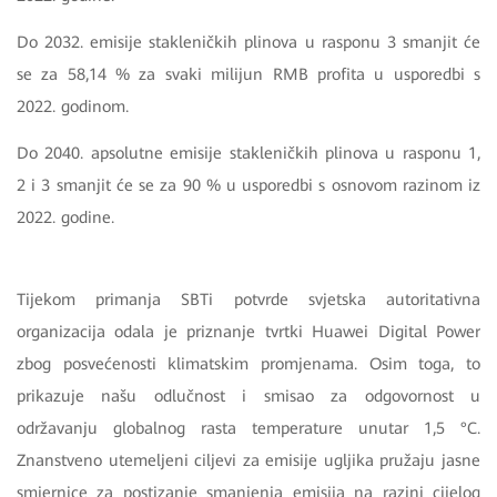
Do 2032. emisije stakleničkih plinova u rasponu 3 smanjit će
se za 58,14 % za svaki milijun RMB profita u usporedbi s
2022. godinom.
Do 2040. apsolutne emisije stakleničkih plinova u rasponu 1,
2 i 3 smanjit će se za 90 % u usporedbi s osnovom razinom iz
2022. godine.
Tijekom primanja SBTi potvrde svjetska autoritativna
organizacija odala je priznanje tvrtki Huawei Digital Power
zbog posvećenosti klimatskim promjenama. Osim toga, to
prikazuje našu odlučnost i smisao za odgovornost u
održavanju globalnog rasta temperature unutar 1,5 °C.
Znanstveno utemeljeni ciljevi za emisije ugljika pružaju jasne
smjernice za postizanje smanjenja emisija na razini cijelog