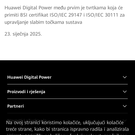
Huawei Digital Power među prvim je tvrtkama koja će
primiti BSI certifikat ISO/IEC 29147 i ISO/IEC 30111 za
upravljanje slabim točkama sustava
23. siječnja 2025.
Huawei Digital Power
Proizvodi i rješenja
Partneri
Novosti i ažuriranja
Na ovoj stranici koristimo kolačiće, uključujući kolačiće
treće strane, kako bi stranica ispravno radila i analizirala
Usluge i podrška