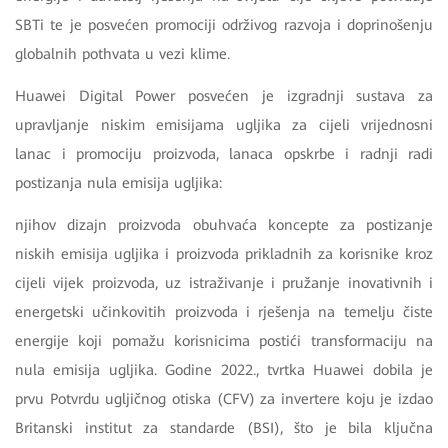
SBTi te je posvećen promociji održivog razvoja i doprinošenju
globalnih pothvata u vezi klime.
Huawei Digital Power posvećen je izgradnji sustava za
upravljanje niskim emisijama ugljika za cijeli vrijednosni
lanac i promociju proizvoda, lanaca opskrbe i radnji radi
postizanja nula emisija ugljika:
njihov dizajn proizvoda obuhvaća koncepte za postizanje
niskih emisija ugljika i proizvoda prikladnih za korisnike kroz
cijeli vijek proizvoda, uz istraživanje i pružanje inovativnih i
energetski učinkovitih proizvoda i rješenja na temelju čiste
energije koji pomažu korisnicima postići transformaciju na
nula emisija ugljika. Godine 2022., tvrtka Huawei dobila je
prvu Potvrdu ugljičnog otiska (CFV) za invertere koju je izdao
Britanski institut za standarde (BSI), što je bila ključna