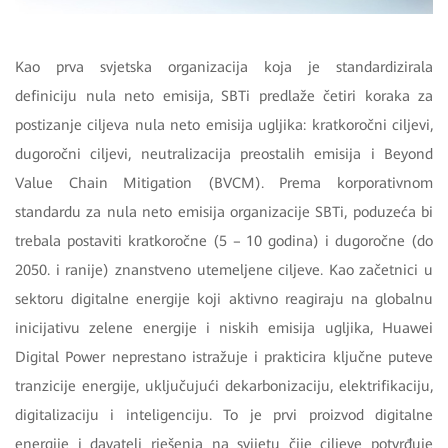
Kao prva svjetska organizacija koja je standardizirala
definiciju nula neto emisija, SBTi predlaže četiri koraka za
postizanje ciljeva nula neto emisija ugljika: kratkoročni ciljevi,
dugoročni ciljevi, neutralizacija preostalih emisija i Beyond
Value Chain Mitigation (BVCM). Prema korporativnom
standardu za nula neto emisija organizacije SBTi, poduzeća bi
trebala postaviti kratkoročne (5 – 10 godina) i dugoročne (do
2050. i ranije) znanstveno utemeljene ciljeve. Kao začetnici u
sektoru digitalne energije koji aktivno reagiraju na globalnu
inicijativu zelene energije i niskih emisija ugljika, Huawei
Digital Power neprestano istražuje i prakticira ključne puteve
tranzicije energije, uključujući dekarbonizaciju, elektrifikaciju,
digitalizaciju i inteligenciju. To je prvi proizvod digitalne
energije i davatelj rješenja na svijetu čije ciljeve potvrđuje