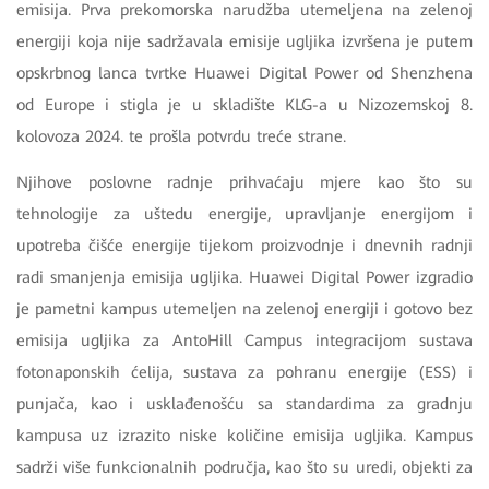
emisija. Prva prekomorska narudžba utemeljena na zelenoj
energiji koja nije sadržavala emisije ugljika izvršena je putem
opskrbnog lanca tvrtke Huawei Digital Power od Shenzhena
od Europe i stigla je u skladište KLG-a u Nizozemskoj 8.
kolovoza 2024. te prošla potvrdu treće strane.
Njihove poslovne radnje prihvaćaju mjere kao što su
tehnologije za uštedu energije, upravljanje energijom i
upotreba čišće energije tijekom proizvodnje i dnevnih radnji
radi smanjenja emisija ugljika. Huawei Digital Power izgradio
je pametni kampus utemeljen na zelenoj energiji i gotovo bez
emisija ugljika za AntoHill Campus integracijom sustava
fotonaponskih ćelija, sustava za pohranu energije (ESS) i
punjača, kao i usklađenošću sa standardima za gradnju
kampusa uz izrazito niske količine emisija ugljika. Kampus
sadrži više funkcionalnih područja, kao što su uredi, objekti za