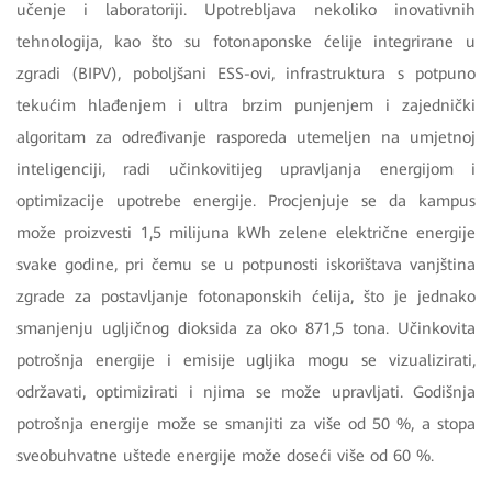
učenje i laboratoriji. Upotrebljava nekoliko inovativnih
tehnologija, kao što su fotonaponske ćelije integrirane u
zgradi (BIPV), poboljšani ESS-ovi, infrastruktura s potpuno
tekućim hlađenjem i ultra brzim punjenjem i zajednički
algoritam za određivanje rasporeda utemeljen na umjetnoj
inteligenciji, radi učinkovitijeg upravljanja energijom i
optimizacije upotrebe energije. Procjenjuje se da kampus
može proizvesti 1,5 milijuna kWh zelene električne energije
svake godine, pri čemu se u potpunosti iskorištava vanjština
zgrade za postavljanje fotonaponskih ćelija, što je jednako
smanjenju ugljičnog dioksida za oko 871,5 tona. Učinkovita
potrošnja energije i emisije ugljika mogu se vizualizirati,
održavati, optimizirati i njima se može upravljati. Godišnja
potrošnja energije može se smanjiti za više od 50 %, a stopa
sveobuhvatne uštede energije može doseći više od 60 %.