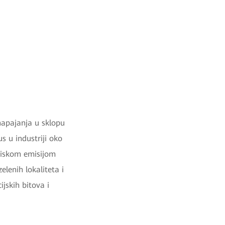
 napajanja u sklopu
s u industriji oko
 niskom emisijom
elenih lokaliteta i
jskih bitova i