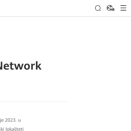
HR
 Network
je 2023. u
i lokaliteti