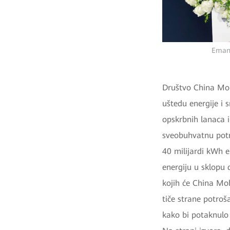
Emanu
Društvo China Mobi
uštedu energije i 
opskrbnih lanaca i
sveobuhvatnu potr
40 milijardi kWh e
energiju u sklopu 
kojih će China Mob
tiče strane potroš
kako bi potaknulo