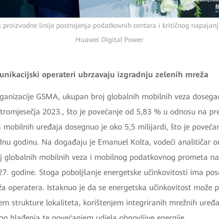
 proizvodne linije postrojenja podatkovnih centara i kritičnog napajan
Huawei Digital Power
unikacijski operateri ubrzavaju izgradnju zelenih mreža
organizacije GSMA, ukupan broj globalnih mobilnih veza dosega
g tromjesečja 2023., što je povećanje od 5,83 % u odnosu na p
a mobilnih uređaja dosegnuo je oko 5,5 milijardi, što je poveć
nu godinu. Na događaju je Emanuel Kolta, vodeći analitičar o
oj globalnih mobilnih veza i mobilnog podatkovnog prometa nas
27. godine. Stoga poboljšanje energetske učinkovitosti ima po
ža operatera. Istaknuo je da se energetska učinkovitost može p
em strukture lokaliteta, korištenjem integriranih mrežnih uređ
og hlađenja te povećanjem udjela obnovljive energije.