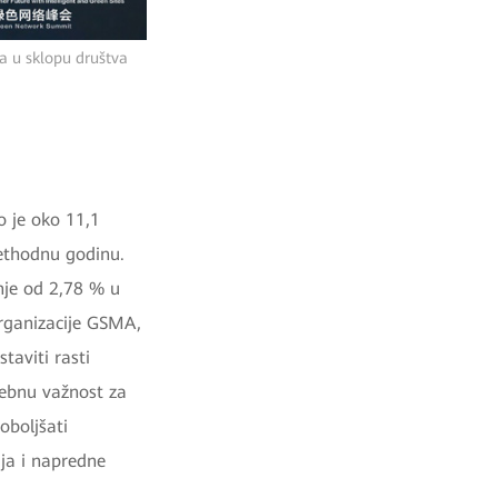
ja u sklopu društva
o je oko 11,1
rethodnu godinu.
anje od 2,78 % u
rganizacije GSMA,
taviti rasti
sebnu važnost za
oboljšati
aja i napredne