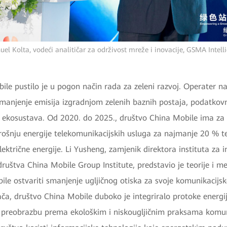
el Kolta, vodeći analitičar za održivost mreže i inovacije, GSMA Intell
le pustilo je u pogon način rada za zeleni razvoj. Operater nas
smanjenje emisija izgradnjom zelenih baznih postaja, podatkov
 ekosustava. Od 2020. do 2025., društvo China Mobile ima za c
ošnju energije telekomunikacijskih usluga za najmanje 20 % te 
lektrične energije. Li Yusheng, zamjenik direktora instituta za 
društva China Mobile Group Institute, predstavio je teorije i 
ile ostvariti smanjenje ugljičnog otiska za svoje komunikacijsk
ača, društvo China Mobile duboko je integriralo protoke energij
 preobrazbu prema ekološkim i niskougljičnim praksama komun