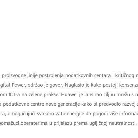
 proizvodne linije postrojenja podatkovnih centara i kritičnog
ital Power, održao je govor. Naglasio je kako postoji konsenzu
zom ICT-a na zelene prakse. Huawei je lansirao ciljnu mrežu s
 za podatkovne centre nove generacije kako bi predvodio razvoj z
ra, omogućujući svakom vatu energije da pogoni više informaci
omažući operaterima u prijelazu prema ugljičnoj neutralnosti.