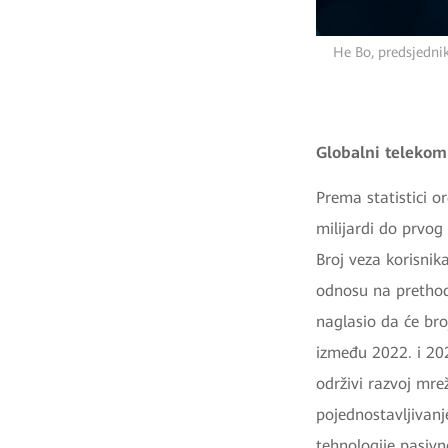
He Bo, predsjednik
Globalni telekom
Prema statistici 
milijardi do prvo
Broj veza korisnik
odnosu na prethod
naglasio da će br
između 2022. i 20
održivi razvoj mre
pojednostavljivanj
tehnologije pasivn