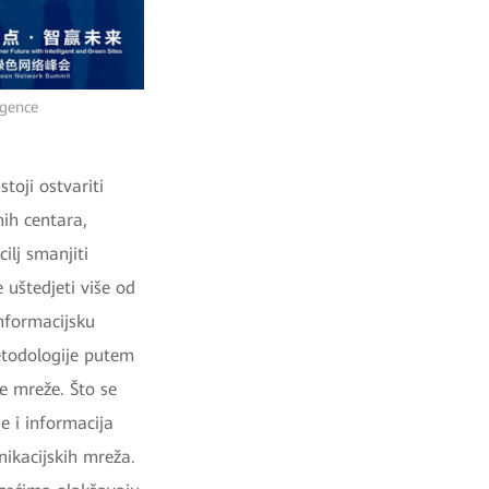
igence
toji ostvariti
nih centara,
ilj smanjiti
uštedjeti više od
informacijsku
metodologije putem
e mreže. Što se
e i informacija
ikacijskih mreža.