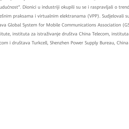
udućnost“. Dionici u industriji okupili su se i raspravljali o tr
ešnim praksama i virtualnim elektranama (VPP). Sudjelovali su
tava Global System for Mobile Communications Association (
tute, instituta za istraživanje društva China Telecom, instituta
com i društava Turkcell, Shenzhen Power Supply Bureau, Chin