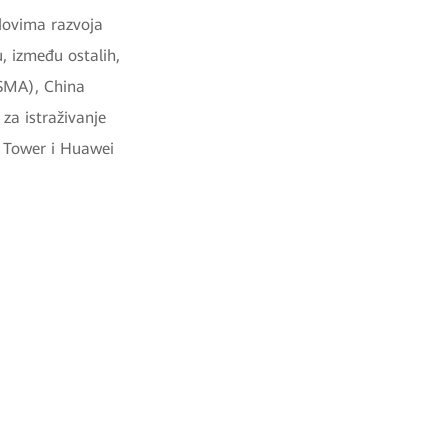
endovima razvoja
, između ostalih,
GSMA), China
 za istraživanje
a Tower i Huawei