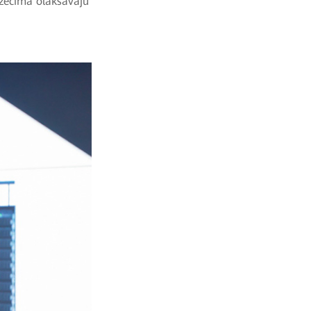
uzećima olakšavaju