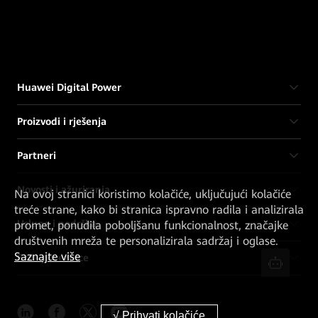
Huawei Digital Power
Proizvodi i rješenja
Partneri
Novosti i ažuriranja
Na ovoj stranici koristimo kolačiće, uključujući kolačiće
treće strane, kako bi stranica ispravno radila i analizirala
Usluge i podrška
promet, ponudila poboljšanu funkcionalnost, značajke
društvenih mreža te personalizirala sadržaj i oglase.
Saznajte više
Brze poveznice