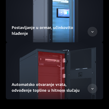
Postavljanje u ormar, učinkovito
hlađenje
Automatsko otvaranje vrata,
odvođenje topline u hitnom slučaju