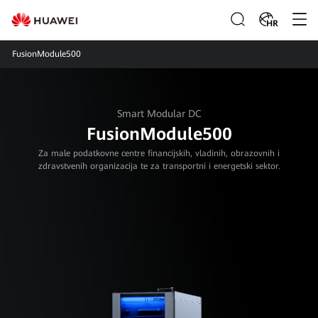
HR
FusionModule500
Smart Modular DC
FusionModule500
Za male podatkovne centre financijskih, vladinih, obrazovnih i
zdravstvenih organizacija te za transportni i energetski sektor.