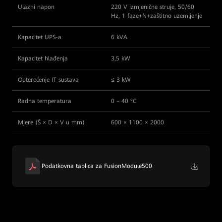
Ulazni napon
220 V izmjenične struje, 50/60
Hz, 1 faze+N+zaštitno uzemljenje
Kapacitet UPS-a
6 kVA
Kapacitet hlađenja
3,5 kW
Opterećenje IT sustava
≤ 3 kW
Radna temperatura
0 – 40 °C
Mjere (Š × D × V u mm)
600 × 1100 × 2000
Podatkovna tablica za FusionModule500