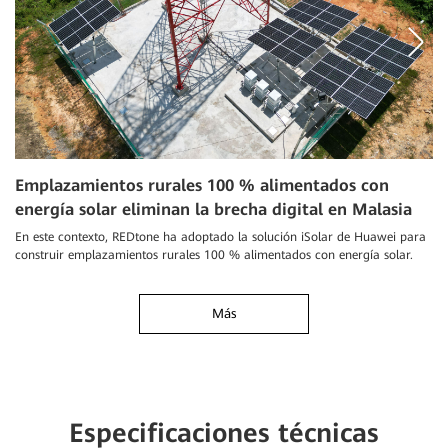
T
Emplazamientos rurales 100 % alimentados con
e
energía solar eliminan la brecha digital en Malasia
Tu
En este contexto, REDtone ha adoptado la solución iSolar de Huawei para
re
construir emplazamientos rurales 100 % alimentados con energía solar.
co
Más
Especificaciones técnicas