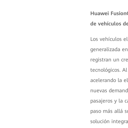
Huawei FusionC
de vehículos d
Los vehículos e
generalizada en
registran un cr
tecnológicos. A
acelerando la e
nuevas demandas
pasajeros y la 
paso más allá su
solución integ