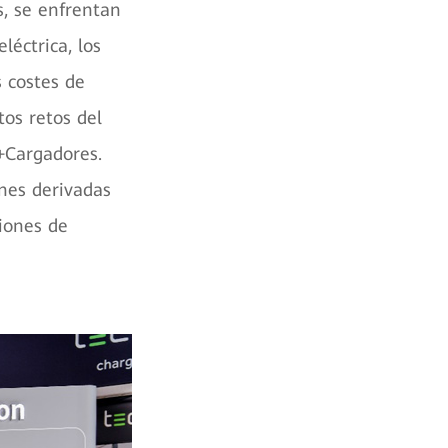
, se enfrentan
léctrica, los
s costes de
tos retos del
+Cargadores.
ones derivadas
ciones de