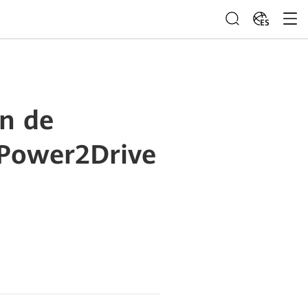
ES
ón de
 Power2Drive