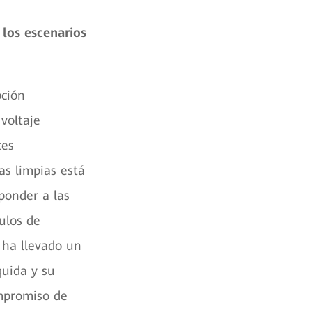
los escenarios
pción
 voltaje
ces
as limpias está
sponder a las
ulos de
 ha llevado un
quida y su
mpromiso de