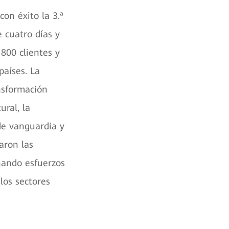
on éxito la 3.ª
 cuatro días y
800 clientes y
países. La
nsformación
ural, la
de vanguardia y
aron las
unando esfuerzos
los sectores