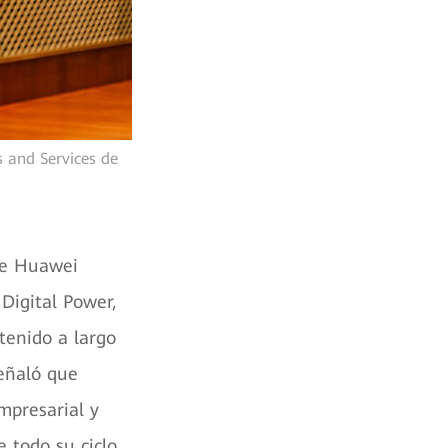
s and Services de
 de Huawei
Digital Power,
stenido a largo
eñaló que
mpresarial y
e todo su ciclo