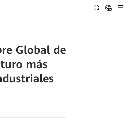
ES
bre Global de
uturo más
ndustriales