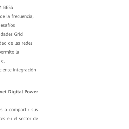
M BESS
de la frecuencia,
desafíos
idades Grid
dad de las redes
permite la
 el
ciente integración
wei Digital Power
es a compartir sus
es en el sector de