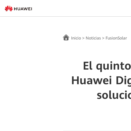
Inicio
>
Noticias
>
FusionSolar
El quint
Huawei Dig
soluc