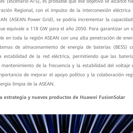
ales (escenario ATS), es probable que ese objetivo se alcance h
ración Regional, con el impulso de la interconexión eléctrica 
SEAN (ASEAN Power Grid), se podría incrementar la capacidad 
que equivale a 118 GW para el año 2050. Para garantizar un su
ble en toda la región ASEAN con una alta penetración de energ
istemas de almacenamiento de energía de baterías (BESS) co
 estabilidad de la red eléctrica, permitiendo que las bate
 mantenimiento de la frecuencia y la estabilidad del voltaje d
mportancia de mejorar el apoyo político y la colaboración reg
nergía limpia de la ASEAN.
la estrategia y nuevos productos de Huawei FusionSolar