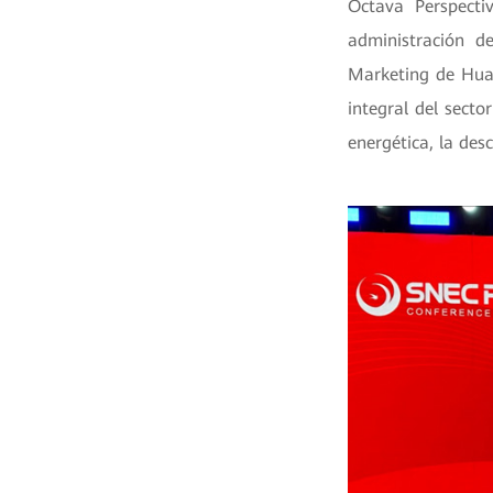
Octava Perspecti
administración d
Marketing de Huaw
integral del secto
energética, la des