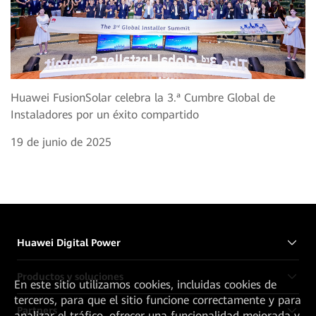
Huawei FusionSolar celebra la 3.ª Cumbre Global de
Instaladores por un éxito compartido
19 de junio de 2025
Huawei Digital Power
Productos y soluciones
En este sitio utilizamos cookies, incluidas cookies de
terceros, para que el sitio funcione correctamente y para
Partners
analizar el tráfico, ofrecer una funcionalidad mejorada y