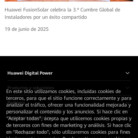
Huawei FusionSolar celebra la 3.ª Cumbre Global de
Instaladores por un éxito compartido
19 de junio de 2025
Huawei Digital Power
Productos y soluciones
En este sitio utilizamos cookies, incluidas cookies de
terceros, para que el sitio funcione correctamente y para
Partners
analizar el tráfico, ofrecer una funcionalidad mejorada y
personalizar el contenido y los anuncios. Si hace clic en
Noticias y novedades
"Aceptar todas", acepta que utilicemos cookies propias y
de terceros con fines de marketing y análisis. Si hace clic
en "Rechazar todo", sólo utilizaremos cookies para fines
Servicios y asistencia