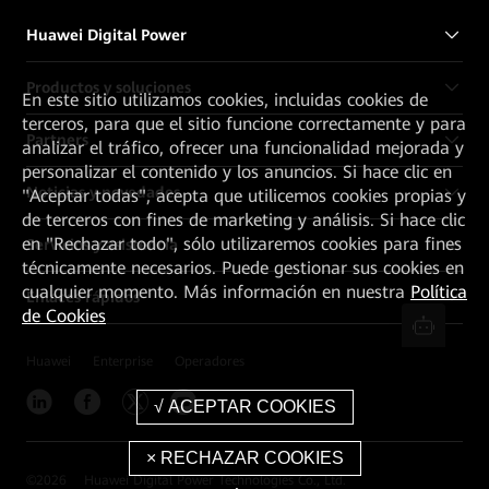
Huawei Digital Power
Productos y soluciones
En este sitio utilizamos cookies, incluidas cookies de
terceros, para que el sitio funcione correctamente y para
Partners
analizar el tráfico, ofrecer una funcionalidad mejorada y
personalizar el contenido y los anuncios. Si hace clic en
Noticias y novedades
"Aceptar todas", acepta que utilicemos cookies propias y
de terceros con fines de marketing y análisis. Si hace clic
en "Rechazar todo", sólo utilizaremos cookies para fines
Servicios y asistencia
técnicamente necesarios. Puede gestionar sus cookies en
cualquier momento. Más información en nuestra
Política
Enlaces rápidos
de Cookies
Huawei
Enterprise
Operadores
©
2026
Huawei Digital Power Technologies Co., Ltd.