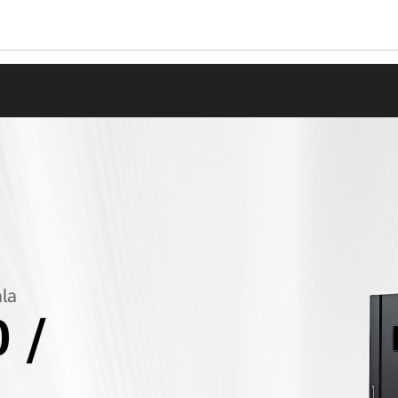
ala
 /