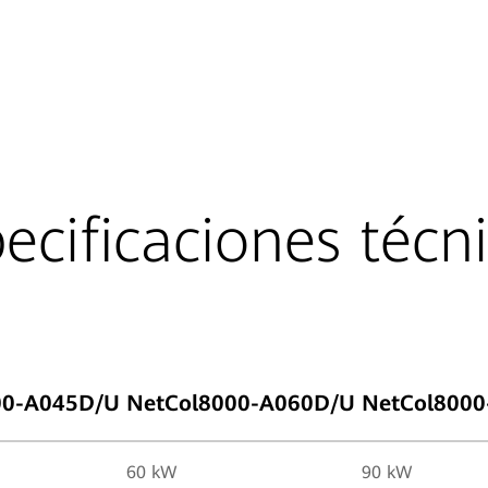
ecificaciones técn
00-A045D/U
NetCol8000-A060D/U
NetCol800
60 kW
90 kW