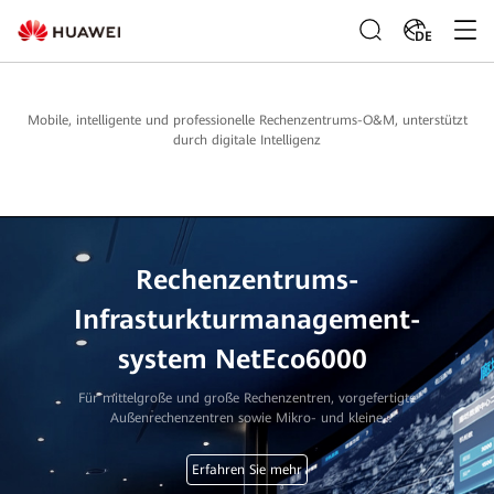
DE
Mobile, intelligente und professionelle Rechenzentrums-O&M, unterstützt
durch digitale Intelligenz
Rechenzentrums-
Infrasturkturmanagement-
system NetEco6000
Für mittelgroße und große Rechenzentren, vorgefertigte
Außenrechenzentren sowie Mikro- und kleine
Rechenzentren
Erfahren Sie mehr