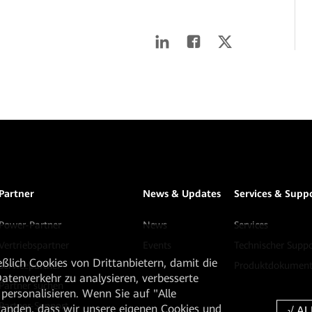
Partner
News & Updates
Services & Supp
Power-Partner
News
Services
Vertriebspartner
Events
Technischer Suppo
ßlich Cookies von Drittanbietern, damit die
Servicepartner
Produktdokument
tenverkehr zu analysieren, verbesserte
Partner suchen
personalisieren. Wenn Sie auf "Alle
Partner-Support
rstanden, dass wir unsere eigenen Cookies und