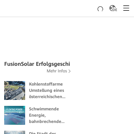
DE
FusionSolar Erfolgsgeschichten
Mehr Infos
Kohlenstoffarme
Umstellung eines
österreichischen
Gewerbecampus
Schwimmende
Energie,
bahnbrechende
Wirkung
Die Stadt der