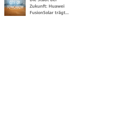
Zukunft: Huawei
FusionSolar trägt
zur weltweit ersten
Stadt bei, die zu
100% aus
erneuerbarer
Energie betrieben
wird.