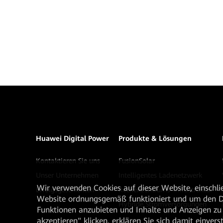
Huawei Digital Power
Produkte & Lösungen
Kontaktieren Sie uns
FusionSolar
Unser Unternehmen
Intelligentes Ladenetzwerk
Wir verwenden Cookies auf dieser Website, einschlie
Erfolgsgeschichten
Rechenzentrums-Infrastruktur
Website ordnungsgemäß funktioniert und um den Da
Hybride Stromversorgungen
Funktionen anzubieten und Inhalte und Anzeigen zu 
akzeptieren" klicken, erklären Sie sich damit einve