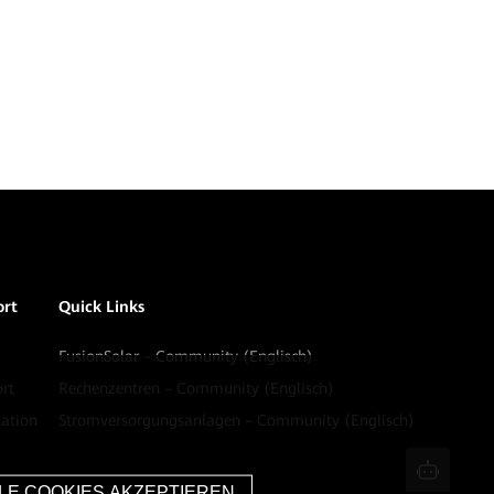
ort
Quick Links
FusionSolar – Community (Englisch)
rt
Rechenzentren – Community (Englisch)
ation
Stromversorgungsanlagen – Community (Englisch)