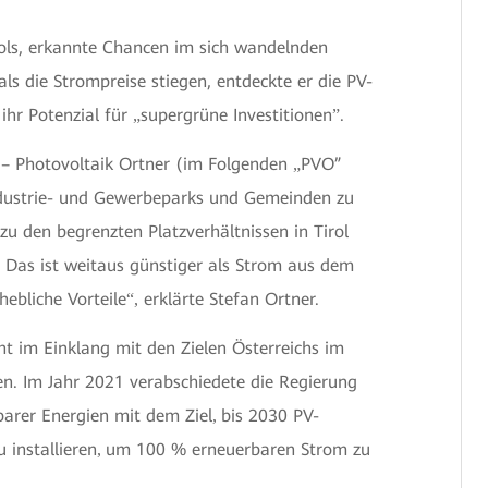
rols, erkannte Chancen im sich wandelnden
als die Strompreise stiegen, entdeckte er die PV-
ihr Potenzial für
supergrüne Investitionen
.
„
”
 – Photovoltaik Ortner (im Folgenden
PVO”
„
ndustrie- und Gewerbeparks und Gemeinden zu
u den begrenzten Platzverhältnissen in Tirol
 Das ist weitaus günstiger als Strom aus dem
ebliche Vorteile
erklärte Stefan Ortner.
“,
ht im Einklang mit den Zielen Österreichs im
en. Im Jahr 2021 verabschiedete die Regierung
arer Energien mit dem Ziel
bis 2030 PV-
,
 installieren
um 100 % erneuerbaren Strom zu
,