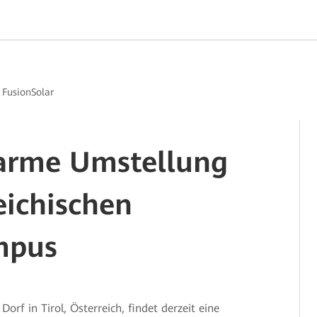
>
FusionSolar
farme Umstellung
eichischen
mpus
orf in Tirol, Österreich, findet derzeit eine