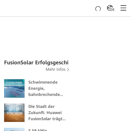
DE
FusionSolar Erfolgsgeschichten
Mehr Infos
Schwimmende
Energie,
bahnbrechende
Wirkung
Die Stadt der
Zukunft: Huawei
FusionSolar trägt
zur weltweit ersten
5,58 kWp