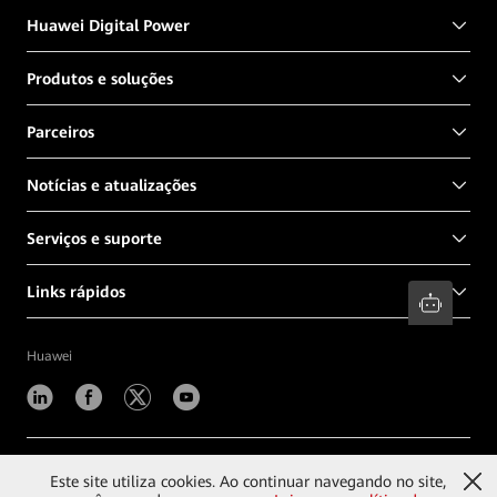
Huawei Digital Power
Produtos e soluções
Parceiros
Notícias e atualizações
Serviços e suporte
Links rápidos
Huawei
©
2026
Huawei Digital Power Technologies Co., Ltd.
Este site utiliza cookies. Ao continuar navegando no site,