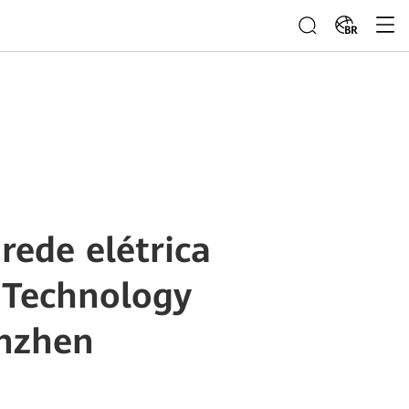
BR
rede elétrica
 Technology
nzhen