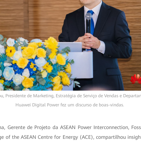
u, Presidente de Marketing, Estratégia de Serviço de Vendas e Depart
Huawei Digital Power fez um discurso de boas-vindas.
a, Gerente de Projeto da ASEAN Power Interconnection, Fossil
ge of the ASEAN Centre for Energy (ACE), compartilhou insigh