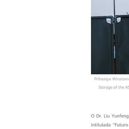
Prihastya Wiratama
Storage of the A
O Dr. Liu Yunfeng
intitulada "Futur