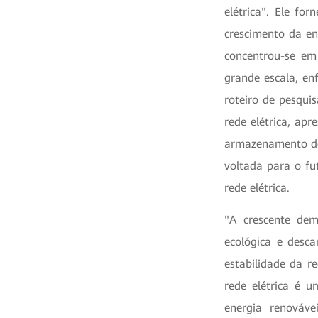
elétrica". Ele fo
crescimento da en
concentrou-se em 
grande escala, en
roteiro de pesqui
rede elétrica, ap
armazenamento de 
voltada para o fu
rede elétrica.
"A crescente de
ecológica e desca
estabilidade da r
rede elétrica é u
energia renováve