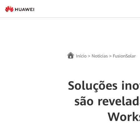
Início
>
Notícias
>
FusionSolar
Soluções ino
são revela
Work