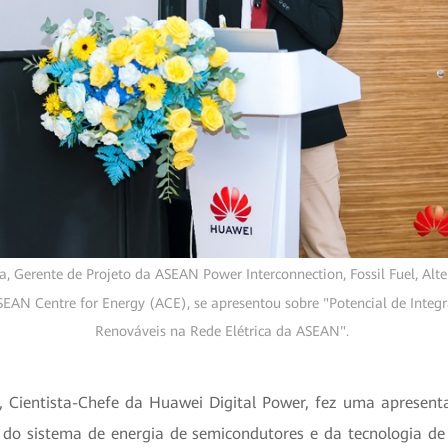
, Gerente de Projeto da ASEAN Power Interconnection, Fossil Fuel, Alte
SEAN Centre for Energy (ACE), se apresentou sobre "Potencial de Integ
Renováveis na Rede Elétrica da ASEAN".
, Cientista-Chefe da Huawei Digital Power, fez uma apresent
o do sistema de energia de semicondutores e da tecnologia d