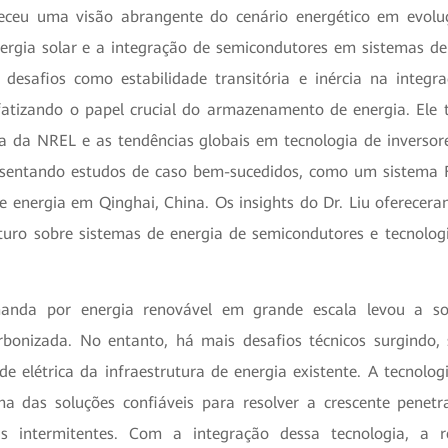
rneceu uma visão abrangente do cenário energético em evol
ergia solar e a integração de semicondutores em sistemas de 
desafios como estabilidade transitória e inércia na integ
fatizando o papel crucial do armazenamento de energia. Ele
sa da NREL e as tendências globais em tecnologia de inverso
resentando estudos de caso bem-sucedidos, como um sistema F
energia em Qinghai, China. Os insights do Dr. Liu oferecer
turo sobre sistemas de energia de semicondutores e tecnolo
manda por energia renovável em grande escala levou a so
rbonizada. No entanto, há mais desafios técnicos surgindo
ede elétrica da infraestrutura de energia existente. A tecnolo
ma das soluções confiáveis para resolver a crescente penet
is intermitentes. Com a integração dessa tecnologia, a r