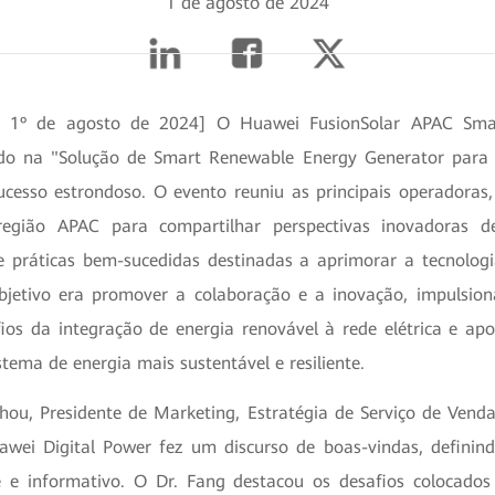
1 de agosto de 2024
a, 1º de agosto de 2024] O Huawei FusionSolar APAC Sma
do na "Solução de Smart Renewable Energy Generator para
sucesso estrondoso. O evento reuniu as principais operadoras, 
 região APAC para compartilhar perspectivas inovadoras 
 e práticas bem-sucedidas destinadas a aprimorar a tecnolo
objetivo era promover a colaboração e a inovação, impulsi
os da integração de energia renovável à rede elétrica e apo
tema de energia mais sustentável e resiliente.
hou, Presidente de Marketing, Estratégia de Serviço de Ven
awei Digital Power fez um discurso de boas-vindas, defini
e e informativo. O Dr. Fang destacou os desafios colocado