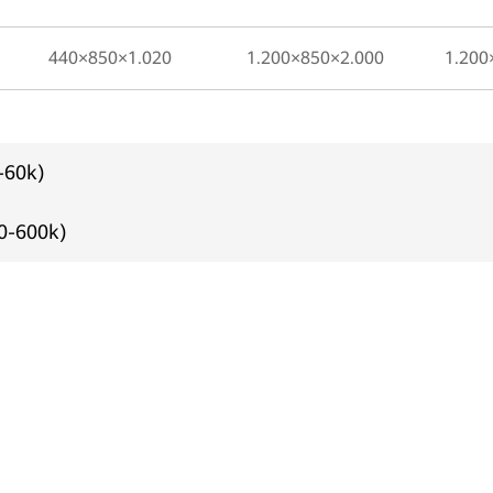
440×850×1.020
1.200×850×2.000
1.200
-60k)
0-600k)