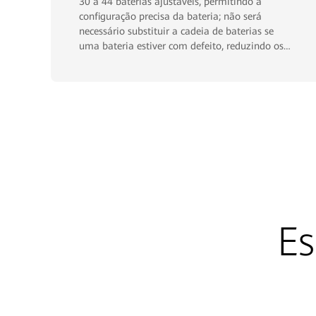
30 a 44 baterias ajustáveis, permitindo a
configuração precisa da bateria; não será
necessário substituir a cadeia de baterias se
uma bateria estiver com defeito, reduzindo os
custos de manutenção
Es