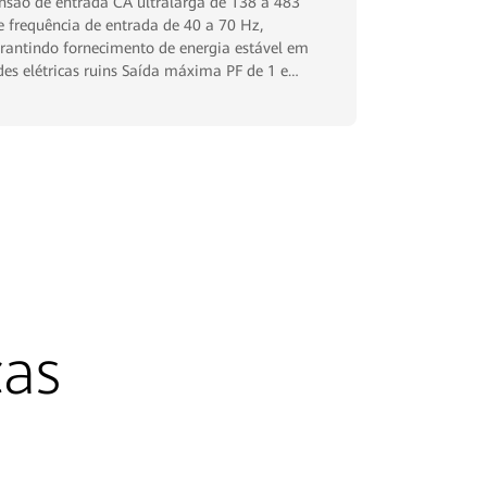
nsão de entrada CA ultralarga de 138 a 483
e frequência de entrada de 40 a 70 Hz,
rantindo fornecimento de energia estável em
des elétricas ruins Saída máxima PF de 1 e
rte capacidade de carga, não reduzido para
rgas capacitivas e indutivas com PF > 0,5
cas