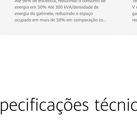
Até 96% de eficiência, reduzindo o consumo de
Te
energia em 50% Até 300 kVA/densidade de
V 
energia do gabinete, reduzindo o espaço
ga
ocupado em mais de 50% em comparação com
re
um UPS tradicional
fo
ca
pecificações técni