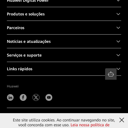
Huawei Digital Power
Produtos e soluções
Parceiros
Notícias e atualizações
Serviços e suporte
Links rápidos
Huawei
©
2026
Huawei Digital Power Technologies Co., Ltd.
Este site utiliza cookies. Ao continuar navegando no site,
você concorda com esse uso.
Leia nossa política de
Fale conosco
Termos de uso
Privacidade
Cookies