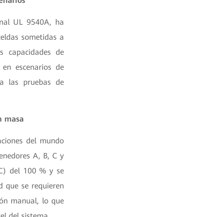
enarios
onal UL 9540A, ha
celdas sometidas a
as capacidades de
r en escenarios de
ra las pruebas de
en masa
caciones del mundo
enedores A, B, C y
C) del 100 % y se
d que se requieren
ión manual, lo que
el del sistema.