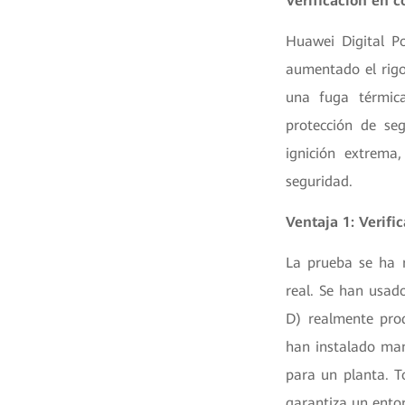
Verificación en c
Huawei Digital P
aumentado el rigo
una fuga térmica
protección de seg
ignición extrema
seguridad.
Ventaja 1: Verif
La prueba se ha r
real. Se han usad
D) realmente pro
han instalado man
para un planta. T
garantiza un entor