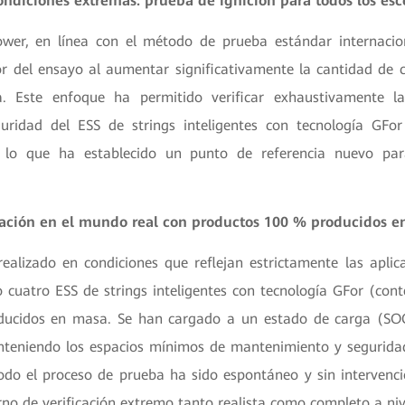
ondiciones extremas: prueba de ignición para todos los esc
ower, en línea con el método de prueba estándar internaci
r del ensayo al aumentar significativamente la cantidad de 
. Este enfoque ha permitido verificar exhaustivamente l
uridad del ESS de strings inteligentes con tecnología GFo
, lo que ha establecido un punto de referencia nuevo pa
icación en el mundo real con productos 100 % producidos 
ealizado en condiciones que reflejan estrictamente las apli
o cuatro ESS de strings inteligentes con tecnología GFor (cont
ducidos en masa. Se han cargado a un estado de carga (SO
teniendo los espacios mínimos de mantenimiento y segurida
odo el proceso de prueba ha sido espontáneo y sin intervenc
no de verificación extremo tanto realista como completo a niv