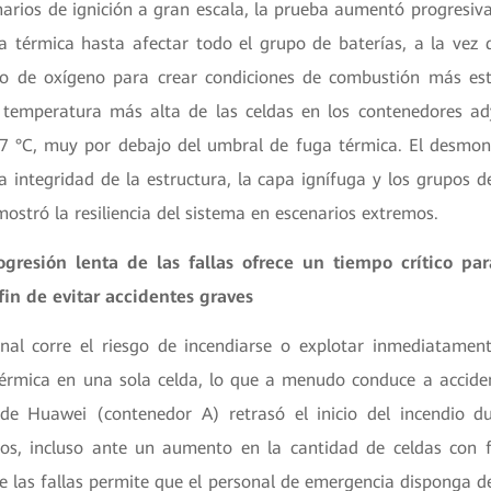
narios de ignición a gran escala, la prueba aumentó progresiv
a térmica hasta afectar todo el grupo de baterías, a la vez 
o de oxígeno para crear condiciones de combustión más estr
a temperatura más alta de las celdas en los contenedores a
47 °C, muy por debajo del umbral de fuga térmica. El desmont
 integridad de la estructura, la capa ignífuga y los grupos d
mostró la resiliencia del sistema en escenarios extremos.
ogresión lenta de las fallas ofrece un tiempo crítico par
in de evitar accidentes graves
nal corre el riesgo de incendiarse o explotar inmediatamen
érmica en una sola celda, lo que a menudo conduce a acciden
 de Huawei (contenedor A) retrasó el inicio del incendio 
os, incluso ante un aumento en la cantidad de celdas con 
e las fallas permite que el personal de emergencia disponga d