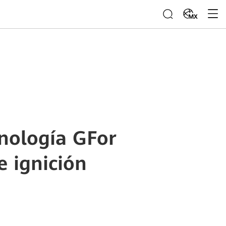
MX
cnología GFor
e ignición